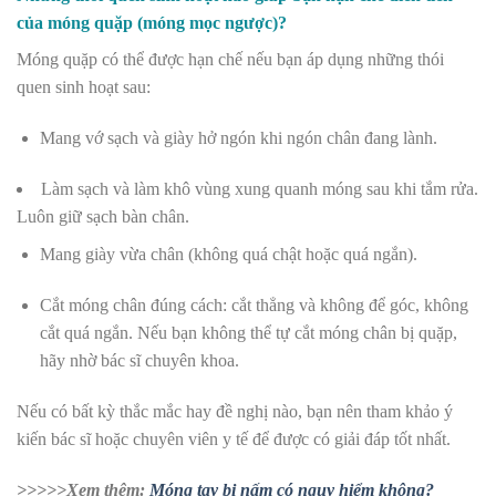
của móng quặp (móng mọc ngược)?
Móng quặp có thể được hạn chế nếu bạn áp dụng những thói
quen sinh hoạt sau:
Mang vớ sạch và giày hở ngón khi ngón chân đang lành.
Làm sạch và làm khô vùng xung quanh móng sau khi tắm rửa.
Luôn giữ sạch bàn chân.
Mang giày vừa chân (không quá chật hoặc quá ngắn).
Cắt móng chân đúng cách: cắt thẳng và không để góc, không
cắt quá ngắn. Nếu bạn không thể tự cắt móng chân bị quặp,
hãy nhờ bác sĩ chuyên khoa.
Nếu có bất kỳ thắc mắc hay đề nghị nào, bạn nên tham khảo ý
kiến bác sĩ hoặc chuyên viên y tế để được có giải đáp tốt nhất.
>>>>>Xem thêm:
Móng tay bị nấm có nguy hiểm không?