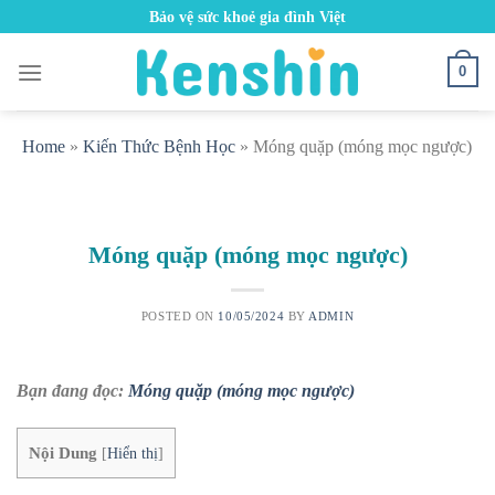
Skip
Bảo vệ sức khoẻ gia đình Việt
to
content
0
Home
»
Kiến Thức Bệnh Học
»
Móng quặp (móng mọc ngược)
Móng quặp (móng mọc ngược)
POSTED ON
10/05/2024
BY
ADMIN
Bạn đang đọc:
Móng quặp (móng mọc ngược)
Nội Dung
[
Hiển thị
]