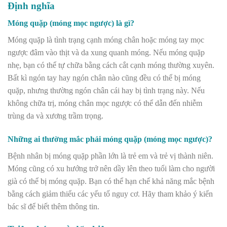
Định nghĩa
M
ó
ng qu
ặ
p (m
ó
ng m
ọ
c ng
ượ
c) l
à
g
ì
?
Móng quặp là tình trạng cạnh móng chân hoặc móng tay mọc
ngược đâm vào thịt và da xung quanh móng. Nếu móng quặp
nhẹ, bạn có thể tự chữa bằng cách cắt cạnh móng thường xuyên.
Bất kì ngón tay hay ngón chân nào cũng đều có thể bị móng
quặp, nhưng thường ngón chân cái hay bị tình trạng này. Nếu
không chữa trị, móng chân mọc ngược có thể dẫn đến nhiễm
trùng da và xương trầm trọng.
Nh
ữ
ng ai th
ườ
ng m
ắ
c ph
ả
i m
ó
ng qu
ặ
p (m
ó
ng m
ọ
c ng
ượ
c)?
Bệnh nhân bị móng quặp phần lớn là trẻ em và trẻ vị thành niên.
Móng cũng có xu hướng trở nên dầy lên theo tuổi làm cho người
già có thể bị móng quặp. Bạn có thể hạn chế khả năng mắc bệnh
bằng cách giảm thiểu các yếu tố nguy cơ. Hãy tham khảo ý kiến
bác sĩ để biết thêm thông tin.