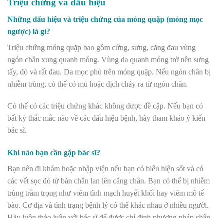
Triệu chứng và dấu hiệu
Nh
ữ
ng d
ấ
u hi
ệ
u v
à
tri
ệ
u ch
ứ
ng c
ủ
a m
ó
ng qu
ặ
p (m
ó
ng m
ọ
c
ng
ượ
c) l
à
g
ì
?
Triệu chứng móng quặp bao gồm cứng, sưng, căng đau vùng
ngón chân xung quanh móng. Vùng da quanh móng trở nên sưng
tấy, đỏ và rất đau. Da mọc phủ trên móng quặp. Nếu ngón chân bị
nhiễm trùng, có thể có mủ hoặc dịch chảy ra từ ngón chân.
Có thể có các triệu chứng khác không được đề cập. Nếu bạn có
bất kỳ thắc mắc nào về các dấu hiệu bệnh, hãy tham khảo ý kiến
bác sĩ.
Khi n
à
o b
ạ
n c
ầ
n g
ặ
p b
á
c s
ĩ
?
Bạn nên đi khám hoặc nhập viện nếu bạn có biểu hiện sốt và có
các vết sọc đỏ từ bàn chân lan lên cẳng chân. Bạn có thể bị nhiễm
trùng trầm trọng như viêm tĩnh mạch huyết khối hay viêm mô tế
bào. Cơ địa và tình trạng bệnh lý có thể khác nhau ở nhiều người.
Hãy luôn thảo luận với bác sĩ để được chỉ định phương pháp chẩn