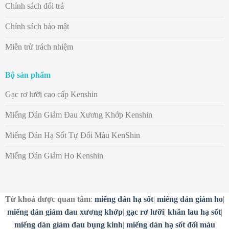
Chính sách đổi trả
Chính sách bảo mật
Miễn trừ trách nhiệm
Bộ sản phẩm
Gạc rơ lưỡi cao cấp Kenshin
Miếng Dán Giảm Đau Xương Khớp Kenshin
Miếng Dán Hạ Sốt Tự Đổi Màu KenShin
Miếng Dán Giảm Ho Kenshin
Từ khoá được quan tâm
:
miếng dán hạ sốt
|
miếng dán giảm ho
|
miếng dán giảm đau xương khớp
|
gạc rơ lưỡi
|
khăn lau hạ sốt
|
miếng dán giảm đau bụng kinh
|
miếng dán hạ sốt đổi màu