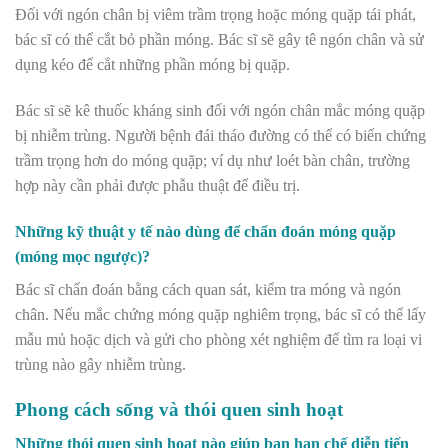
Đối với ngón chân bị viêm trầm trọng hoặc móng quặp tái phát,
bác sĩ có thể cắt bỏ phần móng. Bác sĩ sẽ gây tê ngón chân và sử
dụng kéo để cắt những phần móng bị quặp.
Bác sĩ sẽ kê thuốc kháng sinh đối với ngón chân mắc móng quặp
bị nhiễm trùng. Người bệnh đái tháo đường có thể có biến chứng
trầm trọng hơn do móng quặp; ví dụ như loét bàn chân, trường
hợp này cần phải được phẫu thuật để điều trị.
Những kỹ thuật y tế nào dùng để chẩn đoán móng quặp
(móng mọc ngược)?
Bác sĩ chẩn đoán bằng cách quan sát, kiểm tra móng và ngón
chân. Nếu mắc chứng móng quặp nghiêm trọng, bác sĩ có thể lấy
mẫu mủ hoặc dịch và gửi cho phòng xét nghiệm để tìm ra loại vi
trùng nào gây nhiễm trùng.
Phong cách sống và thói quen sinh hoạt
Những thói quen sinh hoạt nào giúp bạn hạn chế diễn tiến