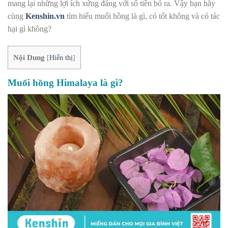
mang lại những lợi ích xứng đáng với số tiền bỏ ra. Vậy bạn hãy
cùng
Kenshin.vn
tìm hiểu muối hồng là gì, có tốt không và có tác
hại gì không?
Nội Dung
[
Hiển thị
]
Muối hồng Himalaya là gì?