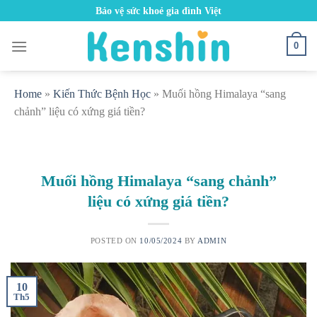
Skip
Bảo vệ sức khoẻ gia đình Việt
to
content
0
Home
»
Kiến Thức Bệnh Học
»
Muối hồng Himalaya “sang
chảnh” liệu có xứng giá tiền?
Muối hồng Himalaya “sang chảnh”
liệu có xứng giá tiền?
POSTED ON
10/05/2024
BY
ADMIN
10
Th5