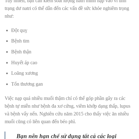
Tuy nhiên, bạn cần kiểm soát lượng natri mình nạp vào vì tình
trạng dư natri có thể dẫn đến các vấn đề sức khỏe nghiêm trọng
như:
Đột quỵ
Bệnh tim
Bệnh thận
Huyết áp cao
Loãng xương
Tổn thương gan
Việc nạp quá nhiều muối thậm chí có thể góp phần gây ra các
bệnh tự miễn như bệnh đa xơ cứng, viêm khớp dạng thấp, lupus
và bệnh vẩy nến. Nghiên cứu năm 2015 cho thấy việc ăn nhiều
muối cũng có liên quan đến béo phì.
Bạn nên hạn chế sử dụng tất cả các loại