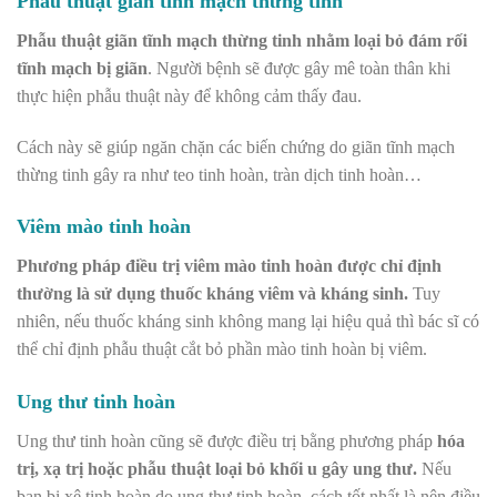
Phẫu thuật giãn tĩnh mạch thừng tinh
Phẫu thuật giãn tĩnh mạch thừng tinh nhằm loại bỏ đám rối
tĩnh mạch bị giãn
. Người bệnh sẽ được gây mê toàn thân khi
thực hiện phẫu thuật này để không cảm thấy đau.
Cách này sẽ giúp ngăn chặn các biến chứng do giãn tĩnh mạch
thừng tinh gây ra như teo tinh hoàn, tràn dịch tinh hoàn…
Viêm mào tinh hoàn
Phương pháp điều trị viêm mào tinh hoàn được chỉ định
thường là sử dụng thuốc kháng viêm và kháng sinh.
Tuy
nhiên, nếu thuốc kháng sinh không mang lại hiệu quả thì bác sĩ có
thể chỉ định phẫu thuật cắt bỏ phần mào tinh hoàn bị viêm.
Ung thư tinh hoàn
Ung thư tinh hoàn cũng sẽ được điều trị bằng phương pháp
hóa
trị, xạ trị hoặc phẫu thuật loại bỏ khối u gây ung thư.
Nếu
bạn bị xệ tinh hoàn do ung thư tinh hoàn, cách tốt nhất là nên điều