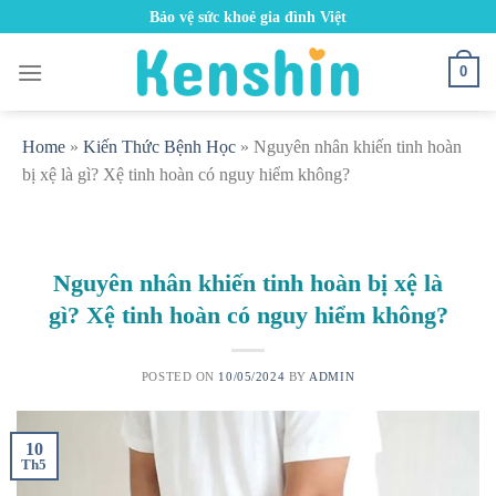
Skip
Bảo vệ sức khoẻ gia đình Việt
to
content
0
Home
»
Kiến Thức Bệnh Học
»
Nguyên nhân khiến tinh hoàn
bị xệ là gì? Xệ tinh hoàn có nguy hiểm không?
Nguyên nhân khiến tinh hoàn bị xệ là
gì? Xệ tinh hoàn có nguy hiểm không?
POSTED ON
10/05/2024
BY
ADMIN
10
Th5