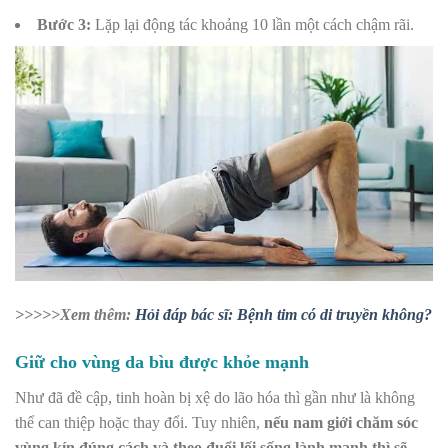
Bước 3:
Lặp lại động tác khoảng 10 lần một cách chậm rãi.
>>>>>Xem thêm:
Hỏi đáp bác sĩ: Bệnh tim có di truyền không?
Giữ cho vùng da bìu được khỏe mạnh
Như đã đề cập, tinh hoàn bị xệ do lão hóa thì gần như là không
thể can thiệp hoặc thay đổi. Tuy nhiên,
nếu nam giới chăm sóc
vùng kín đúng cách và theo đuổi lối sống lành mạnh thì sẽ