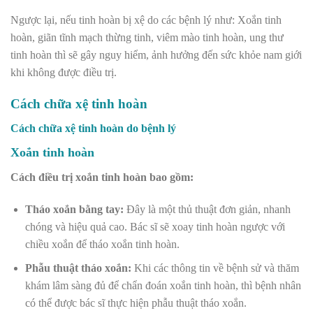
Ngược lại, nếu tinh hoàn bị xệ do các bệnh lý như:
Xoắn tinh
hoàn
,
giãn tĩnh mạch thừng tinh
,
viêm mào tinh hoàn
,
ung thư
tinh hoàn
thì sẽ gây nguy hiểm, ảnh hưởng đến sức khỏe nam giới
khi không được điều trị.
Cách chữa xệ tinh hoàn
Cách chữa xệ tinh hoàn do bệnh lý
Xoắn tinh hoàn
Cách điều trị xoắn tinh hoàn bao gồm:
Tháo xoắn bằng tay:
Đây là một thủ thuật đơn giản, nhanh
chóng và hiệu quả cao. Bác sĩ sẽ xoay tinh hoàn ngược với
chiều xoắn để tháo xoắn tinh hoàn.
Phẫu thuật tháo xoắn:
Khi các thông tin về bệnh sử và thăm
khám lâm sàng đủ để chẩn đoán xoắn tinh hoàn, thì bệnh nhân
có thể được bác sĩ thực hiện phẫu thuật tháo xoắn.