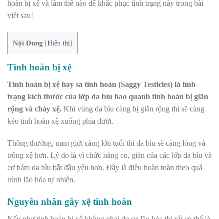
hoàn bị xệ và làm thế nào để khắc phục tình trạng này trong bài
viết sau!
Nội Dung
[
Hiển thị
]
Tinh hoàn bị xệ
Tinh hoàn bị xệ hay sa tinh hoàn (Saggy Testicles) là tình
trạng kích thước của lớp da bìu bao quanh tinh hoàn bị giãn
rộng và chảy xệ.
Khi vùng da bìu càng bị giãn rộng thì sẽ càng
kéo tinh hoàn xệ xuống phía dưới.
Thông thường, nam giới càng lớn tuổi thì da bìu sẽ càng lỏng và
trông xệ hơn. Lý do là vì chức năng co, giãn của các lớp da bìu và
cơ bám da bìu bắt đầu yếu hơn. Đây là điều hoàn toàn theo quá
trình lão hóa tự nhiên.
Nguyên nhân gây xệ tinh hoàn
Nếu như tinh hoàn bị xệ không phải do sự lão hóa thì rất có thể là