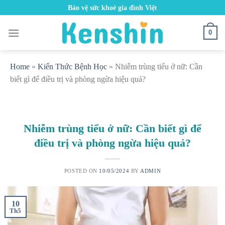
Skip
Bảo vệ sức khoẻ gia đình Việt
to
content
0
Home
»
Kiến Thức Bệnh Học
»
Nhiễm trùng tiểu ở nữ: Cần
biết gì để điều trị và phòng ngừa hiệu quả?
Nhiễm trùng tiểu ở nữ: Cần biết gì để
điều trị và phòng ngừa hiệu quả?
POSTED ON
10/05/2024
BY
ADMIN
10
Th5