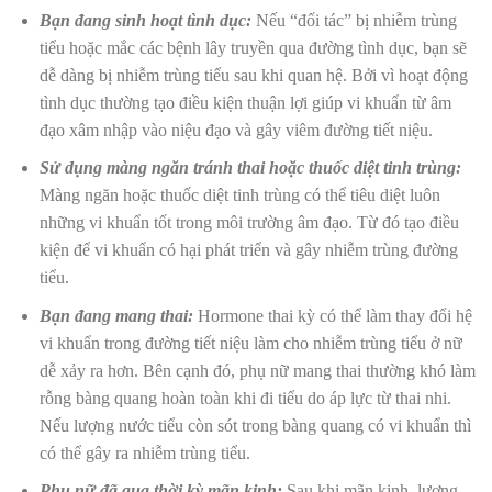
Bạn đang sinh hoạt tình dục:
Nếu “đối tác” bị nhiễm trùng
tiểu hoặc mắc các bệnh lây truyền qua đường tình dục, bạn sẽ
dễ dàng bị nhiễm trùng tiểu sau khi quan hệ. Bởi vì hoạt động
tình dục thường tạo điều kiện thuận lợi giúp vi khuẩn từ âm
đạo xâm nhập vào niệu đạo và gây viêm đường tiết niệu.
Sử dụng màng ngăn tránh thai hoặc thuốc diệt tinh trùng:
Màng ngăn hoặc thuốc diệt tinh trùng có thể tiêu diệt luôn
những vi khuẩn tốt trong môi trường âm đạo. Từ đó tạo điều
kiện để vi khuẩn có hại phát triển và gây nhiễm trùng đường
tiểu.
Bạn đang mang thai:
Hormone thai kỳ có thể làm thay đổi hệ
vi khuẩn trong đường tiết niệu làm cho nhiễm trùng tiểu ở nữ
dễ xảy ra hơn. Bên cạnh đó, phụ nữ mang thai thường khó làm
rỗng bàng quang hoàn toàn khi đi tiểu do áp lực từ thai nhi.
Nếu lượng nước tiểu còn sót trong bàng quang có vi khuẩn thì
có thể gây ra nhiễm trùng tiểu.
Phụ nữ đã qua thời kỳ mãn kinh:
Sau khi mãn kinh, lượng