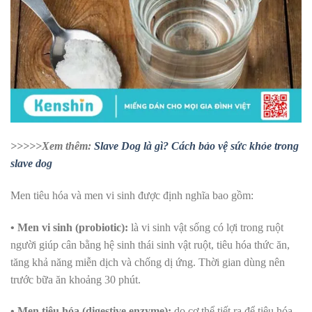
>>>>>Xem thêm:
Slave Dog là gì? Cách bảo vệ sức khỏe trong
slave dog
Men tiêu hóa và men vi sinh được định nghĩa bao gồm:
• Men vi sinh (probiotic):
là vi sinh vật sống có lợi trong ruột
người giúp cân bằng hệ sinh thái sinh vật ruột, tiêu hóa thức ăn,
tăng khả năng miễn dịch và chống dị ứng. Thời gian dùng nên
trước bữa ăn khoảng 30 phút.
• Men tiêu hóa (d
igestive enzyme)
:
do cơ thể tiết ra để tiêu hóa