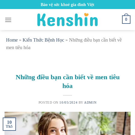
Skip
Bảo vệ sức khoẻ gia đình Việt
to
content
0
Home
»
Kiến Thức Bệnh Học
»
Những điều bạn cần biết về
men tiêu hóa
Những điều bạn cần biết về men tiêu
hóa
POSTED ON
10/05/2024
BY
ADMIN
10
Th5