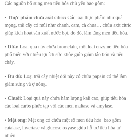
Các nguồn bổ sung men tiêu hóa chủ yếu bao gồm:
• Thực phẩm chứa axit citric:
Các loại thực phẩm như quả
mọng, trái cây có múi như chanh, cam, cà chua… chứa axit citric
giúp kích hoạt sản xuất nước bọt, do đó, làm tăng men tiêu hóa.
• Dứa:
Loại quả này chứa bromelain, một loại enzyme tiêu hóa
phổ biến với nhiều lợi ích sức khỏe giúp giảm táo bón và tiêu
chảy.
• Đu đủ:
Loại trái cây nhiệt đới này có chứa papain có thể làm
giảm sưng và ợ nóng.
• Chuối:
Loại quả này chứa hàm lượng kali cao, giúp tiêu hóa
các loại carbs phức tạp với các men maltase và amylase.
• Mật ong:
Mật ong có chứa một số men tiêu hóa, bao gồm
catalase, invertase và glucose oxyase giúp hỗ trợ tiêu hóa tự
nhiên.