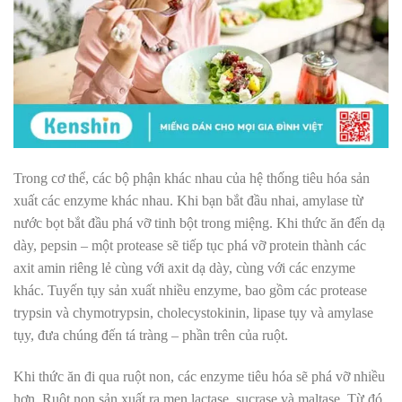
Trong cơ thể, các bộ phận khác nhau của hệ thống tiêu hóa sản
xuất các enzyme khác nhau. Khi bạn bắt đầu nhai, amylase từ
nước bọt bắt đầu phá vỡ tinh bột trong miệng. Khi thức ăn đến dạ
dày, pepsin – một protease sẽ tiếp tục phá vỡ protein thành các
axit amin riêng lẻ cùng với axit dạ dày, cùng với các enzyme
khác. Tuyến tụy sản xuất nhiều enzyme, bao gồm các protease
trypsin và chymotrypsin, cholecystokinin, lipase tụy và amylase
tụy, đưa chúng đến tá tràng – phần trên của ruột.
Khi thức ăn đi qua ruột non, các enzyme tiêu hóa sẽ phá vỡ nhiều
hơn. Ruột non sản xuất ra men lactase, sucrase và maltase. Từ đó,