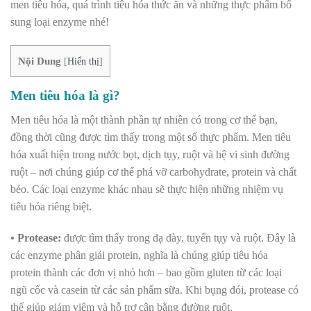
men tiêu hóa, quá trình tiêu hóa thức ăn và những thực phẩm bổ
sung loại enzyme nhé!
Nội Dung
[
Hiển thị
]
Men tiêu hóa là gì?
Men tiêu hóa là một thành phần tự nhiên có trong cơ thể bạn,
đồng thời cũng được tìm thấy trong một số thực phẩm. Men tiêu
hóa xuất hiện trong nước bọt, dịch tụy, ruột và hệ vi sinh đường
ruột – nơi chúng giúp cơ thể phá vỡ carbohydrate, protein và chất
béo. Các loại enzyme khác nhau sẽ thực hiện những nhiệm vụ
tiêu hóa riêng biệt.
• Protease:
được tìm thấy trong dạ dày, tuyến tụy và ruột. Đây là
các enzyme phân giải protein, nghĩa là chúng giúp tiêu hóa
protein thành các đơn vị nhỏ hơn – bao gồm gluten từ các loại
ngũ cốc và casein từ các sản phẩm sữa. Khi bụng đói, protease có
thể giúp giảm viêm và hỗ trợ cân bằng đường ruột.