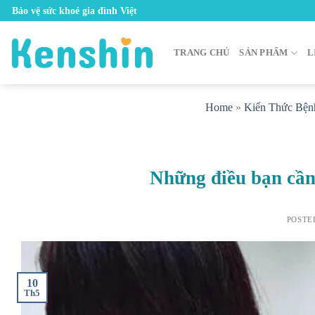
Skip
Bảo vệ sức khoẻ gia đình Việt
to
content
TRANG CHỦ
SẢN PHẨM
L
Home
»
Kiến Thức Bện
Những điều bạn cần 
POSTE
10
Th5