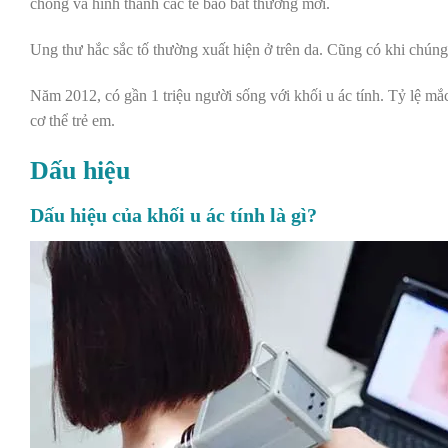
chóng và hình thành các tế bào bất thường mới.
Ung thư hắc sắc tố thường xuất hiện ở trên da. Cũng có khi chún
Năm 2012, có gần 1 triệu người sống với khối u ác tính. Tỷ lệ mắ
cơ thể trẻ em.
Dấu hiệu
Dấu hiệu của khối u ác tính là gì?