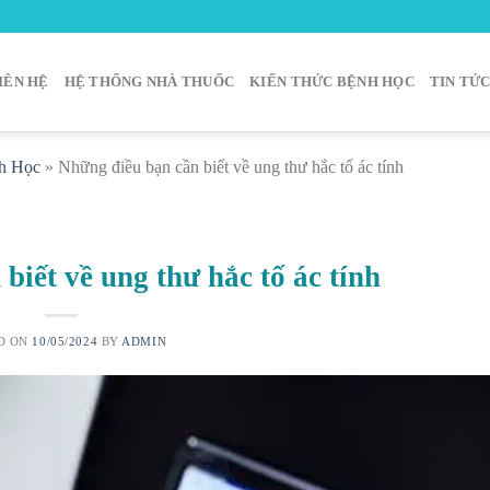
IÊN HỆ
HỆ THỐNG NHÀ THUỐC
KIẾN THỨC BỆNH HỌC
TIN TỨ
h Học
»
Những điều bạn cần biết về ung thư hắc tố ác tính
biết về ung thư hắc tố ác tính
D ON
10/05/2024
BY
ADMIN