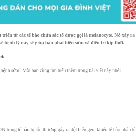
t triển từ các tế bào chứa sắc tố được gọi là melanocyte. Nó xảy r
về bệnh lý này sẽ giúp bạn phát hiện sớm và điều trị kịp thời.
ính
 bệnh sớm? Mời bạn cùng tìm hiểu thêm trong bài viết này nhé!
DN trong tế bào bị tổn thương gây ra đột biến gen, khiến tế bào nhân l