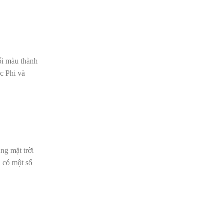
đổi màu thành
c Phi và
ng mặt trời
n có một số