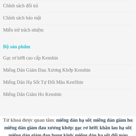
Chính sách đổi trả
Chính sách bảo mật
Miễn trừ trách nhiệm
Bộ sản phẩm
Gạc rơ lưỡi cao cấp Kenshin
Miếng Dán Giảm Đau Xương Khớp Kenshin
Miếng Dán Hạ Sốt Tự Đổi Màu KenShin
Miếng Dán Giảm Ho Kenshin
Từ khoá được quan tâm
:
miếng dán hạ sốt
|
miếng dán giảm ho
|
miếng dán giảm đau xương khớp
|
gạc rơ lưỡi
|
khăn lau hạ sốt
|
miếng dán giảm đau bụng kinh
|
miếng dán hạ sốt đổi màu