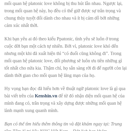
mối quan hệ platonic love không bị thu hút lẫn nhau. Ngược lại,
trong mối quan hệ này, họ đều có thể giữ được sự trân trọng và
chung thủy tuyệt đối dành cho nhau và ít bị cám dỗ bởi những
cảm xúc nhất thời.
Khi bạn yêu ai đó theo kiểu Ppatonic, tình yêu sẽ luôn ở trong
cuộc đời bạn một cách tự nhiên. Bởi vì, platonic love khó đến
nhưng một khi đã xuất hiện thì “có đuổi cũng không đi”.
Trong
mối quan hệ platonic love, đối phương sẽ luôn ưu tiên những gì
tốt nhất cho nửa kia. Thậm chí, họ sẵn sàng rời đi để người còn lại
dành thời gian cho mối quan hệ lãng mạn của họ.
Hy vọng bạn đọc đã hiểu hơn về thuật ngữ platonic love là gì qua
bài viết trên của
Kenshin.vn
để từ đó nhận diện mối quan hệ của
mình đang có, trân trọng và xây dựng được những mối quan hệ
lành mạnh xung quanh mình.
Bạn có thể tìm hiểu thêm thông tin và đặt khám ngay tại: Trung