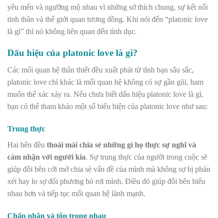
yêu mến và ngưỡng mộ nhau vì những sở thích chung, sự kết nối
tinh thần và thế giới quan tương đồng. Khi nói đến “platonic love
là gì” thì nó không liên quan đến tình dục.
Dấu hiệu của platonic love là gì?
Các mối quan hệ thân thiết đều xuất phát từ tình bạn sâu sắc,
platonic love chỉ khác là mối quan hệ không có sự gần gũi, ham
muốn thể xác xảy ra. Nếu chưa biết dấu hiệu platonic love là gì,
bạn có thể tham khảo một số biểu hiện của platonic love như sau:
Trung thực
Hai bên đều
thoải mái chia sẻ những gì họ thực sự nghĩ và
cảm nhận với người kia
.
Sự trung thực của người trong cuộc sẽ
giúp đôi bên cởi mở chia sẻ vấn đề của mình mà không sợ bị phán
xét hay lo sợ đối phương bỏ rơi mình.
Điều đó giúp đôi bên hiểu
nhau hơn và tiếp tục mối quan hệ lành mạnh.
Chấp nhận và tôn trọng nhau