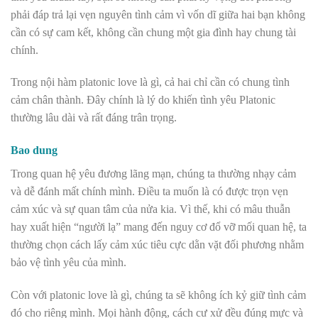
phải đáp trả lại vẹn nguyên tình cảm vì vốn dĩ giữa hai bạn không
cần có sự cam kết, không cần chung một gia đình hay chung tài
chính.
Trong nội hàm platonic love là gì, cả hai chỉ cần có chung tình
cảm chân thành. Đây chính là lý do khiến tình yêu Platonic
thường lâu dài và rất đáng trân trọng.
Bao dung
Trong quan hệ yêu đương lãng mạn, chúng ta thường nhạy cảm
và dễ đánh mất chính mình. Điều ta muốn là có được trọn vẹn
cảm xúc và sự quan tâm của nửa kia. Vì thế, khi có mâu thuẫn
hay xuất hiện “người lạ” mang đến nguy cơ đổ vỡ mối quan hệ, ta
thường chọn cách lấy cảm xúc tiêu cực dằn vặt đối phương nhằm
bảo vệ tình yêu của mình.
Còn với platonic love là gì, chúng ta sẽ không ích kỷ giữ tình cảm
đó cho riêng mình. Mọi hành động, cách cư xử đều đúng mực và