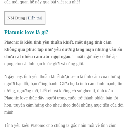
của mối quan hệ này qua bài viết sau nhé!
Nội Dung
[
Hiển thị
]
Platonic love là gì?
Platonic là
kiểu tình yêu thuần khiết, một dạng tình cảm
không quá phức tạp như yêu đương lãng mạn nhưng vẫn ẩn
chứa rất nhiều cảm xúc ngọt ngào
.
Thuật ngữ này có thể áp
dụng cho cả tình bạn khác giới và cùng giới.
Ngày nay, tình yêu thuần khiết được xem là tình cảm của những
người bạn tốt, bạn đồng hành. Giữa họ là tình cảm lành mạnh, tin
tưởng, ngưỡng mộ, biết ơn và không có sự ghen tị, tính toán.
Platonic love thúc đẩy người trong cuộc trở thành phiên bản tốt
hơn, truyền cảm hứng cho nhau theo đuổi những mục tiêu của đời
mình.
Tình yêu kiểu Platonic cho chúng ta góc nhìn mới về tình cảm