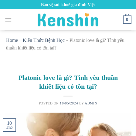
Skip
Bảo vệ sức khoẻ gia đình Việt
to
content
0
Home
»
Kiến Thức Bệnh Học
»
Platonic love là gì? Tình yêu
thuần khiết liệu có tồn tại?
Platonic love là gì? Tình yêu thuần
khiết liệu có tồn tại?
POSTED ON
10/05/2024
BY
ADMIN
10
Th5