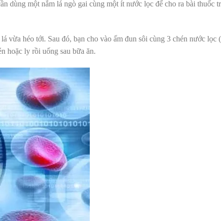
ần dùng một nắm lá ngò gai cùng một ít nước lọc để cho ra bài thuốc trị
o lá vừa héo tới. Sau đó, bạn cho vào ấm đun sôi cùng 3 chén nước lọc 
én hoặc ly rồi uống sau bữa ăn.