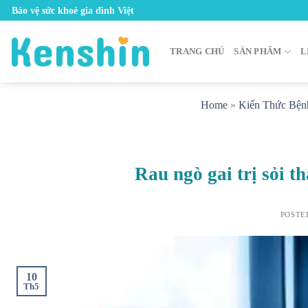
Skip
Bảo vệ sức khoẻ gia đình Việt
to
content
TRANG CHỦ
SẢN PHẨM
L
Home
»
Kiến Thức Bện
Rau ngò gai trị sỏi 
POSTE
10
Th5