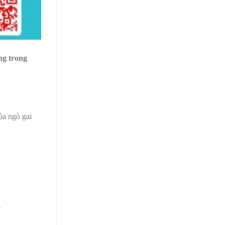
ng trong
ủa ngò gai
.