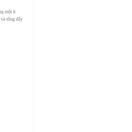
ng một ít
 và tống đẩy