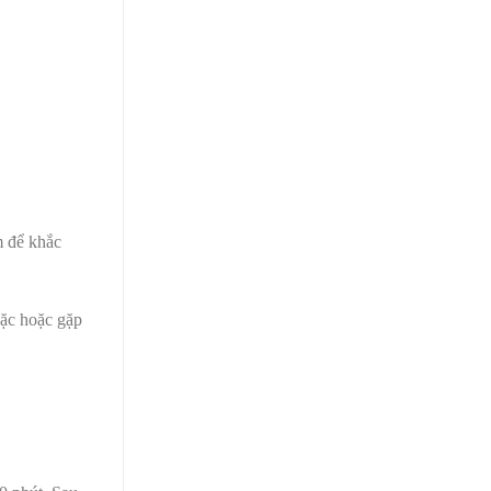
m để khắc
oặc hoặc gặp