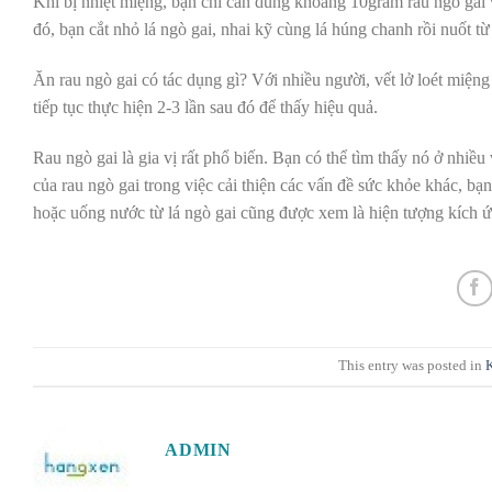
Khi bị nhiệt miệng, bạn chỉ cần dùng khoảng 10gram rau ngò gai
đó, bạn cắt nhỏ lá ngò gai, nhai kỹ cùng lá húng chanh rồi nuốt từ
Ăn rau ngò gai có tác dụng gì? Với nhiều người, vết lở loét miện
tiếp tục thực hiện 2-3 lần sau đó để thấy hiệu quả.
Rau ngò gai là gia vị rất phổ biến. Bạn có thể tìm thấy nó ở nhiều
của rau ngò gai trong việc cải thiện các vấn đề sức khỏe khác, b
hoặc uống nước từ lá ngò gai cũng được xem là hiện tượng kích 
This entry was posted in
ADMIN