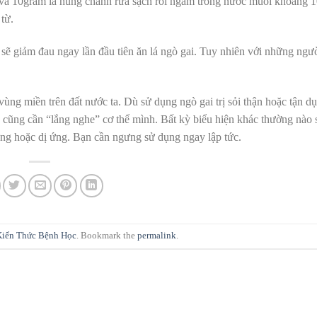
 và 10gram lá húng chanh rửa sạch rồi ngâm trong nước muối khoảng 1
 từ.
g sẽ giảm đau ngay lần đầu tiên ăn lá ngò gai. Tuy nhiên với những ngư
 vùng miền trên đất nước ta. Dù sử dụng ngò gai trị sỏi thận hoặc tận d
ạn cũng cần “lắng nghe” cơ thể mình. Bất kỳ biểu hiện khác thường nào 
ứng hoặc dị ứng. Bạn cần ngưng sử dụng ngay lập tức.
Kiến Thức Bệnh Học
. Bookmark the
permalink
.