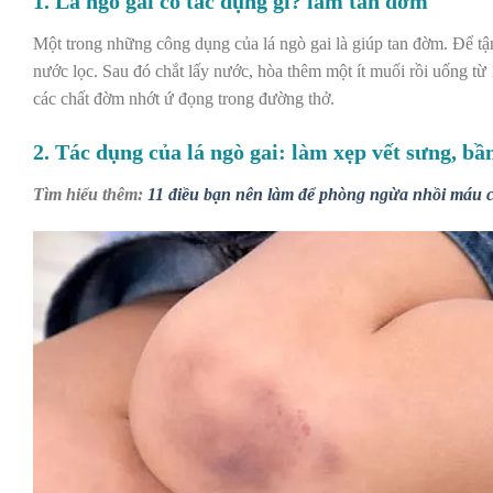
1. Lá ngò gai có tác dụng gì? làm tan đờm
Một trong những công dụng của lá ngò gai là giúp tan đờm. Để tận
nước lọc. Sau đó chắt lấy nước, hòa thêm một ít muối rồi uống từ
các chất đờm nhớt ứ đọng trong đường thở.
2. Tác dụng của lá ngò gai: làm xẹp vết sưng, bầ
Tìm hiểu thêm:
11 điều bạn nên làm để phòng ngừa nhồi máu c