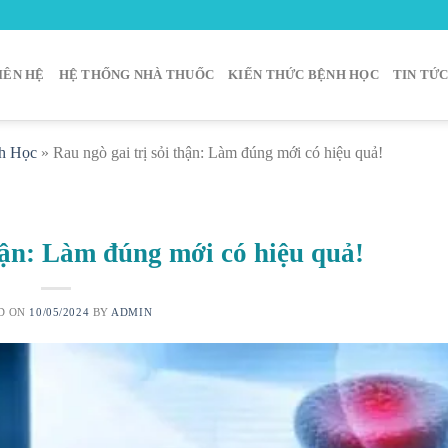
IÊN HỆ
HỆ THỐNG NHÀ THUỐC
KIẾN THỨC BỆNH HỌC
TIN TỨ
h Học
»
Rau ngò gai trị sỏi thận: Làm đúng mới có hiệu quả!
thận: Làm đúng mới có hiệu quả!
D ON
10/05/2024
BY
ADMIN