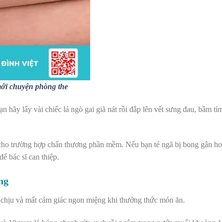
mới chuyện phòng the
n hãy lấy vài chiếc lá ngò gai giã nát rồi đắp lên vết sưng đau, bầm tí
g cho trường hợp chấn thương phần mềm. Nếu bạn té ngã bị bong gân h
ể bác sĩ can thiệp.
ng
ó chịu và mất cảm giác ngon miệng khi thưởng thức món ăn.