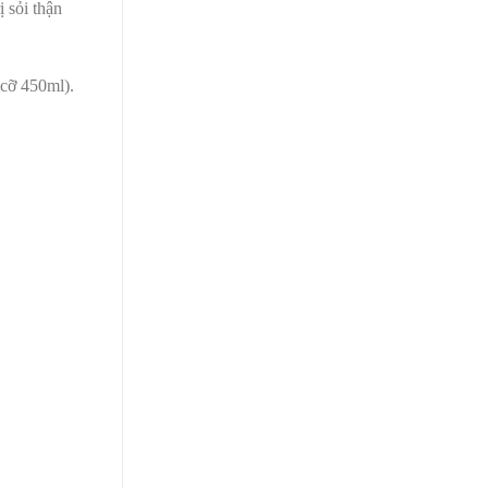
 sỏi thận
(cỡ 450ml).