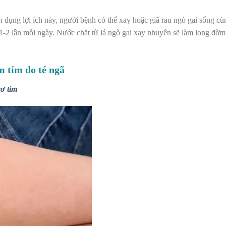
 dụng lợi ích này, người bệnh có thể xay hoặc giã rau ngò gai sống cù
 1-2 lần mỗi ngày. Nước chắt từ lá ngò gai xay nhuyễn sẽ làm long đờm
m tím do té ngã
ơ tim