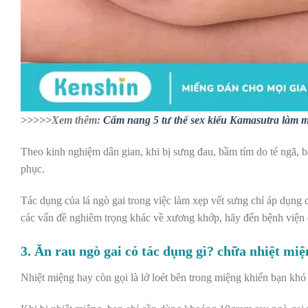
>>>>>Xem thêm:
Cẩm nang 5 tư thế sex kiểu Kamasutra làm 
Theo kinh nghiệm dân gian, khi bị sưng đau, bầm tím do té ngã, bạ
phục.
Tác dụng của lá ngò gai trong việc làm xẹp vết sưng chỉ áp dụn
các vấn đề nghiêm trọng khác về xương khớp, hãy đến bệnh viện đ
3. Ăn rau ngò gai có tác dụng gì? chữa nhiệt miệ
Nhiệt miệng hay còn gọi là lở loét bên trong miệng khiến bạn kh