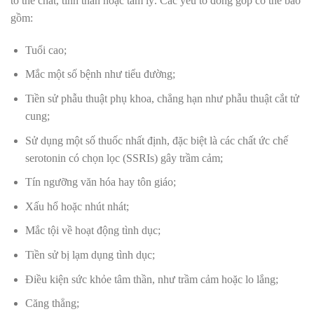
tố thể chất, tinh thần hoặc tâm lý. Các yếu tố đóng góp có thể bao
gồm:
Tuổi cao;
Mắc một số bệnh như tiểu đường;
Tiền sử phẫu thuật phụ khoa, chẳng hạn như phẫu thuật cắt tử
cung;
Sử dụng một số thuốc nhất định, đặc biệt là các chất ức chế
serotonin có chọn lọc (SSRIs) gây trầm cảm;
Tín ngưỡng văn hóa hay tôn giáo;
Xấu hổ hoặc nhút nhát;
Mắc tội về hoạt động tình dục;
Tiền sử bị lạm dụng tình dục;
Điều kiện sức khỏe tâm thần, như trầm cảm hoặc lo lắng;
Căng thẳng;