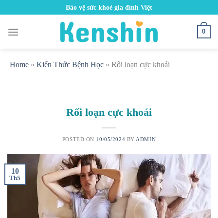
Skip
Bảo vệ sức khoẻ gia đình Việt
to
content
0
Home
»
Kiến Thức Bệnh Học
»
Rối loạn cực khoái
Rối loạn cực khoái
POSTED ON
10/05/2024
BY
ADMIN
10
Th5