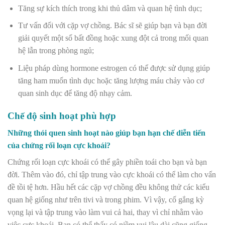
Tăng sự kích thích trong khi thủ dâm và quan hệ tình dục;
Tư vấn đối với cặp vợ chồng. Bác sĩ sẽ giúp bạn và bạn đời
giải quyết một số bất đồng hoặc xung đột cả trong mối quan
hệ lẫn trong phòng ngủ;
Liệu pháp dùng hormone estrogen có thể được sử dụng giúp
tăng ham muốn tình dục hoặc tăng lượng máu chảy vào cơ
quan sinh dục để tăng độ nhạy cảm.
Chế độ sinh hoạt phù hợp
Những thói quen sinh hoạt nào giúp bạn hạn chế diễn tiến
của chứng rối loạn cực khoái?
Chứng rối loạn cực khoái có thể gây phiền toái cho bạn và bạn
đời. Thêm vào đó, chỉ tập trung vào cực khoái có thể làm cho vấn
đề tồi tệ hơn. Hầu hết các cặp vợ chồng đều không thử các kiểu
quan hệ giống như trên tivi và trong phim. Vì vậy, cố gắng kỳ
vọng lại và tập trung vào làm vui cả hai, thay vì chỉ nhằm vào
việc cực khoái. Bạn có thể thấy có niềm vui lâu dài cũng giống