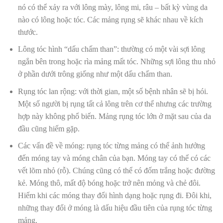
nó có thể xảy ra với lông mày, lông mi, râu – bất kỳ vùng da
nào có lông hoặc tóc. Các mảng rụng sẽ khác nhau về kích
thước.
Lông tóc hình “dấu chấm than”: thường có một vài sợi lông
ngắn bên trong hoặc rìa mảng mất tóc. Những sợi lông thu nhỏ
ở phần dưới trông giống như một dấu chấm than.
Rụng tóc lan rộng: với thời gian, một số bệnh nhân sẽ bị hói.
Một số người bị rụng tất cả lông trên cơ thể nhưng các trường
hợp này không phổ biến. Mảng rụng tóc lớn ở mặt sau của da
đầu cũng hiếm gặp.
Các vấn đề về móng: rụng tóc từng mảng có thể ảnh hưởng
đến móng tay và móng chân của bạn. Móng tay có thể có các
vết lõm nhỏ (rỗ). Chúng cũng có thể có đốm trắng hoặc đường
kẻ. Móng thô, mất độ bóng hoặc trở nên mỏng và chẻ đôi.
Hiếm khi các móng thay đổi hình dạng hoặc rụng đi. Đôi khi,
những thay đổi ở móng là dấu hiệu đầu tiên của rụng tóc từng
mảng.