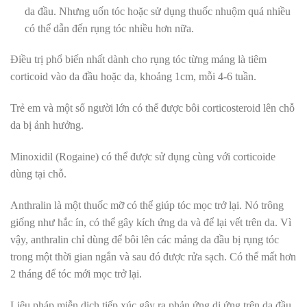
da đầu. Nhưng uốn tóc hoặc sử dụng thuốc nhuộm quá nhiều
có thể dẫn đến rụng tóc nhiều hơn nữa.
Điều trị phổ biến nhất dành cho rụng tóc từng mảng là tiêm
corticoid vào da đầu hoặc da, khoảng 1cm, mỗi 4-6 tuần.
Trẻ em và một số người lớn có thể được bôi corticosteroid lên chỗ
da bị ảnh hưởng.
Minoxidil (Rogaine) có thể được sử dụng cùng với corticoide
dùng tại chỗ.
Anthralin là một thuốc mỡ có thể giúp tóc mọc trở lại. Nó trông
giống như hắc ín, có thể gây kích ứng da và để lại vết trên da. Vì
vậy, anthralin chỉ dùng để bôi lên các mảng da đầu bị rụng tóc
trong một thời gian ngắn và sau đó được rửa sạch. Có thể mất hơn
2 tháng để tóc mới mọc trở lại.
Liệu pháp miễn dịch tiếp xúc gây ra phản ứng dị ứng trên da đầu