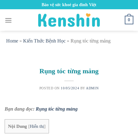
Skip
Bảo vệ sức khoẻ gia đình Việt
to
content
0
Home
»
Kiến Thức Bệnh Học
»
Rụng tóc từng mảng
Rụng tóc từng mảng
POSTED ON
10/05/2024
BY
ADMIN
Bạn đang đọc:
Rụng tóc từng mảng
Nội Dung
[
Hiển thị
]