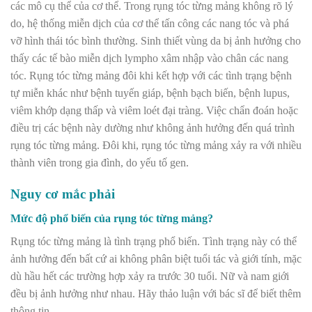
các mô cụ thể của cơ thể. Trong rụng tóc từng mảng không rõ lý
do, hệ thống miễn dịch của cơ thể tấn công các nang tóc và phá
vỡ hình thái tóc bình thường. Sinh thiết vùng da bị ảnh hưởng cho
thấy các tế bào miễn dịch lympho xâm nhập vào chân các nang
tóc. Rụng tóc từng mảng đôi khi kết hợp với các tình trạng bệnh
tự miễn khác như bệnh tuyến giáp, bệnh bạch biến, bệnh lupus,
viêm khớp dạng thấp và viêm loét đại tràng. Việc chẩn đoán hoặc
điều trị các bệnh này dường như không ảnh hưởng đến quá trình
rụng tóc từng mảng. Đôi khi, rụng tóc từng mảng xảy ra với nhiều
thành viên trong gia đình, do yếu tố gen.
Nguy cơ mắc phải
Mức độ phổ biến của rụng tóc từng mảng?
Rụng tóc từng mảng là tình trạng phổ biến. Tình trạng này có thể
ảnh hưởng đến bất cứ ai không phân biệt tuổi tác và giới tính, mặc
dù hầu hết các trường hợp xảy ra trước 30 tuổi. Nữ và nam giới
đều bị ảnh hưởng như nhau. Hãy thảo luận với bác sĩ để biết thêm
thông tin.