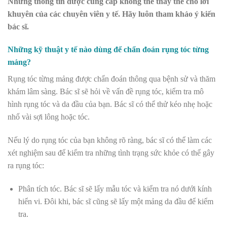
Những thông tin được cung cấp không thể thay thế cho lời
khuyên của các chuyên viên y tế. Hãy luôn tham khảo ý kiến
bác sĩ.
Những kỹ thuật y tế nào dùng để chẩn đoán rụng tóc từng
mảng?
Rụng tóc từng mảng được chẩn đoán thông qua bệnh sử và thăm
khám lâm sàng. Bác sĩ sẽ hỏi về vấn đề rụng tóc, kiểm tra mô
hình rụng tóc và da đầu của bạn. Bác sĩ có thể thử kéo nhẹ hoặc
nhổ vài sợi lông hoặc tóc.
Nếu lý do rụng tóc của bạn không rõ ràng, bác sĩ có thể làm các
xét nghiệm sau để kiểm tra những tình trạng sức khỏe có thể gây
ra rụng tóc:
Phân tích tóc. Bác sĩ sẽ lấy mẫu tóc và kiểm tra nó dưới kính
hiển vi. Đôi khi, bác sĩ cũng sẽ lấy một mảng da đầu để kiểm
tra.