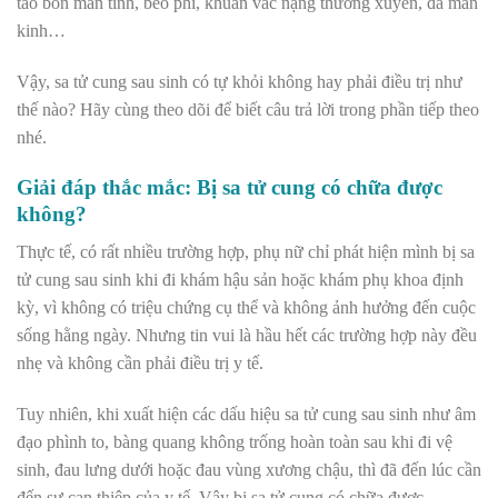
táo bón mãn tính, béo phì, khuân vác nặng thường xuyên, đã mãn
kinh…
Vậy, sa tử cung sau sinh có tự khỏi không hay phải điều trị như
thế nào? Hãy cùng theo dõi để biết câu trả lời trong phần tiếp theo
nhé.
Giải đáp thắc mắc: Bị sa tử cung có chữa được
không?
Thực tế, có rất nhiều trường hợp, phụ nữ chỉ phát hiện mình bị sa
tử cung sau sinh khi đi khám hậu sản hoặc khám phụ khoa định
kỳ, vì không có triệu chứng cụ thể và không ảnh hưởng đến cuộc
sống hằng ngày. Nhưng tin vui là hầu hết các trường hợp này đều
nhẹ và không cần phải điều trị y tế.
Tuy nhiên, khi xuất hiện các dấu hiệu sa tử cung sau sinh như âm
đạo phình to, bàng quang không trống hoàn toàn sau khi đi vệ
sinh, đau lưng dưới hoặc đau vùng xương chậu, thì đã đến lúc cần
đến sự can thiệp của y tế. Vậy bị sa tử cung có chữa được