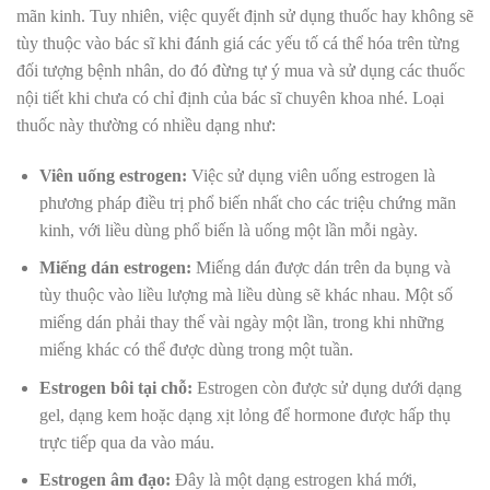
mãn kinh. Tuy nhiên, việc quyết định sử dụng thuốc hay không sẽ
tùy thuộc vào bác sĩ khi đánh giá các yếu tố cá thể hóa trên từng
đối tượng bệnh nhân, do đó đừng tự ý mua và sử dụng các thuốc
nội tiết khi chưa có chỉ định của bác sĩ chuyên khoa nhé. Loại
thuốc này thường có nhiều dạng như:
Viên uống estrogen:
Việc sử dụng viên uống estrogen là
p
hương pháp điều trị phổ biến nhất cho các triệu chứng mãn
kinh, với liều dùng phổ biến là uống một lần mỗi ngày.
Miếng dán estrogen:
Miếng dán được dán trên da bụng và
tùy thuộc vào liều lượng mà liều dùng sẽ khác nhau. Một số
miếng dán phải thay thế vài ngày một lần, trong khi những
miếng khác có thể được dùng trong một tuần.
Estrogen bôi tại chỗ:
Estrogen còn được sử dụng dưới dạng
gel, dạng kem hoặc dạng xịt lỏng để hormone được hấp thụ
trực tiếp qua da vào máu.
Estrogen âm đạo:
Đây là một dạng estrogen khá mới,