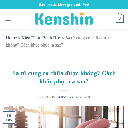
Skip
Bảo vệ sức khoẻ gia đình Việt
to
content
0
Home
»
Kiến Thức Bệnh Học
»
Sa tử cung có chữa được
không? Cách khắc phục ra sao?
Sa tử cung có chữa được không? Cách
khắc phục ra sao?
POSTED ON
10/05/2024
BY
ADMIN
10
Th5