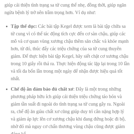
giúp cải thiện tình trạng sa tử cung thể nhẹ, đồng thời, giúp ngăn
ngừa bệnh lý trở nên trầm trọng hơn. Ví dụ như:
Tập thể dục:
Các bài tập Kegel được xem là bài tập chữa sa
tử cung vì có thể tác động tích cực đến cơ sàn chậu, giúp các
mô và cơ quan vùng xương chậu thêm săn chắc và khỏe mạnh
hơn, từ đó, thúc đẩy các triệu chứng của sa tử cung thuyên
giảm. Để thực hiện bài tập Kegel, hãy siết chặt cơ xương chậu
trong 10 giây rồi thả ra. Thực hiện động tác lặp lại trong 10 lần
và tối đa bốn lần trong một ngày để nhận được hiệu quả tốt
nhất.
Chế độ ăn đảm bảo đủ chất xơ
: Đây là một trong những
phương pháp hữu ích giúp cải thiện triệu chứng táo bón và
giảm tần suất đi ngoài do tình trạng sa tử cung gây ra. Ngoài
ra, chế độ ăn giàu chất xơ cũng giúp duy trì cân nặng hợp lý
và giảm áp lực lên cơ xương chậu khi đang đứng hoặc đi bộ,
nhờ đó mà nguy cơ chấn thương vùng chậu cũng được giảm
đáng kể.