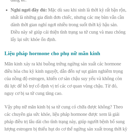
Nghỉ ngơi đầy đủ:
Mặc dù sau khi sinh là thời kỳ rất bận rộn,
nhất là những gia đình đơn chiếc, nhưng các mẹ bỉm vẫn cần
dành thời gian nghỉ ngơi nhiều trong suốt thời kỳ hậu sản.
Điều này sẽ giúp cải thiện tình trạng sa tử cung và mau chóng
lấy lại sức khỏe ổn định.
Liệu pháp hormone cho phụ nữ mãn kinh
Mãn kinh xảy ra khi buồng trứng ngừng sản xuất các hormone
điều hòa chu kỳ kinh nguyệt, dẫn đến sự sụt giảm nghiêm trọng
của nồng độ estrogen, khiến cơ sàn chậu suy yếu và không còn
đủ lực để hỗ trợ cố định vị trí các cơ quan vùng chậu. Từ đó,
nguy cơ bị sa tử cung tăng cao.
Vậy phụ nữ mãn kinh bị sa tử cung có chữa được không? Theo
các chuyên gia sức khỏe, liệu pháp hormone được xem là giải
pháp điều trị lâu dài cho tình trạng này, giúp người bệnh bổ sung
lượng estrogen bị thiếu hụt do cơ thể ngừng sản xuất trong thời kỳ