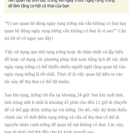
“Vì sao quan hệ đúng ngày rụng trứng mà vẫn không có thai hay
quan hệ đúng ngày rụng trứng vẫn không có thai là vì sao?” Câu
trả lời sẽ có ngay sau đây!
Việc sử dụng
que thử rụng trứng
hoặc đo thân nhiệt và lập biểu
đồ hoặc sử dụng các phương pháp tính toán bằng lịch để xác định
ngày rụng trứng có thể khiến nhiều người nghĩ rằng quan hệ vào
ngày rụng trứng là tốt nhất. Thực tế là việc quan hệ diễn ra vào
lúc này để thụ thai có thể đã muộn.
Sau khi rụng, trứng chỉ tồn tại khoảng 24 giờ. Sau khi xuất tinh,
tinh trùng mất ít nhất là khoảng 45 phút cho đến 12 giờ di chuyển
để có thể gặp được trứng tại vòi trứng. Do đó, việc dự đoán thiếu
chính xác về thời điểm rụng trứng và
cửa sổ thụ thai
có thể là
nguyên nhân canh trứng để quan hệ mà không có thai. Lúc này,
bạn sẽ phải chờ đợi đến chu kỳ kinh nguyệt sau.