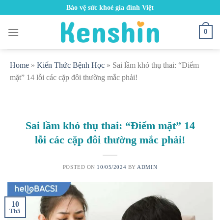
Skip
Bảo vệ sức khoẻ gia đình Việt
to
content
0
Home
»
Kiến Thức Bệnh Học
»
Sai lầm khó thụ thai: “Điểm
mặt” 14 lỗi các cặp đôi thường mắc phải!
Sai lầm khó thụ thai: “Điểm mặt” 14
lỗi các cặp đôi thường mắc phải!
POSTED ON
10/05/2024
BY
ADMIN
10
Th5