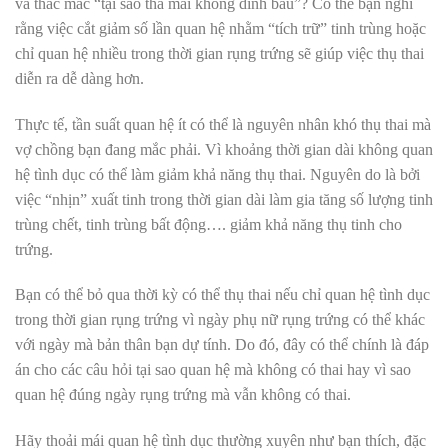
và thắc mắc “tại sao thả mãi không dính bầu”? Có
thể bạn nghĩ
rằng việc cắt giảm số lần quan hệ nhằm “tích trữ” tinh trùng hoặc
chỉ quan hệ nhiều trong thời gian rụng trứng sẽ giúp việc thụ thai
diễn ra dễ dàng hơn.
Thực tế, tần suất quan hệ ít có thể là nguyên nhân khó thụ thai mà
vợ chồng bạn đang mắc phải.
Vì khoảng thời gian dài không quan
hệ tình dục có thể làm giảm
khả năng thụ thai
. Nguyên do là bởi
việc “nhịn” xuất tinh trong thời gian dài làm gia tăng số lượng tinh
trùng chết, tinh trùng bất động…. giảm khả năng thụ tinh cho
trứng.
Bạn có thể bỏ qua thời kỳ có thể thụ thai nếu chỉ quan hệ tình dục
trong thời gian rụng trứng vì ngày phụ nữ rụng trứng có thể khác
với ngày mà bản thân bạn dự tính. Do đó, đây có thể chính là đáp
án cho các câu hỏi tại sao quan hệ mà không có thai hay vì sao
quan hệ đúng ngày rụng trứng mà vẫn không có thai.
Hãy thoải mái quan hệ tình dục thường xuyên như bạn thích, đặc