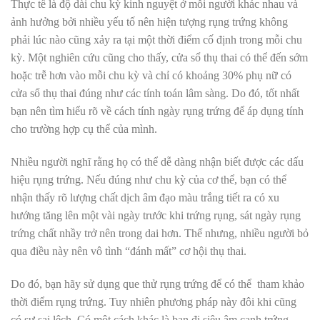
Thực tế là độ dài chu kỳ kinh nguyệt ở mỗi người khác nhau và
ảnh hưởng bởi nhiều yếu tố nên hiện tượng rụng trứng không
phải lúc nào cũng xảy ra tại một thời điểm cố định trong mỗi chu
kỳ.
Một nghiên cứu cũng cho thấy, cửa sổ thụ thai có thể đến sớm
hoặc trễ hơn vào mỗi chu kỳ và chỉ có khoảng 30% phụ nữ có
cửa sổ thụ thai đúng như các tính toán lâm sàng. Do đó, tốt nhất
bạn nên tìm hiểu rõ về
cách tính ngày rụng trứng
để áp dụng tính
cho trường hợp cụ thể của mình.
Nhiều người nghĩ rằng họ có thể dễ dàng nhận biết được các
dấu
hiệu rụng trứng
. Nếu đúng như chu kỳ của cơ thể, bạn có thể
nhận thấy rõ lượng chất dịch âm đạo màu trắng tiết ra có xu
hướng tăng lên một vài ngày trước khi trứng rụng,
sát ngày rụng
trứng chất nhầy trở nên trong dai hơn
. Thế nhưng, nhiều người bỏ
qua điều này nên vô tình “đánh mất” cơ hội thụ thai.
Do đó, bạn hãy sử dụng
que thử rụng trứng
để có thể tham khảo
thời điểm rụng trứng.
Tuy nhiên phương pháp này đôi khi cũng
có sự sai lệch. Có một cách khác là bạn đi siêu âm canh trứng.