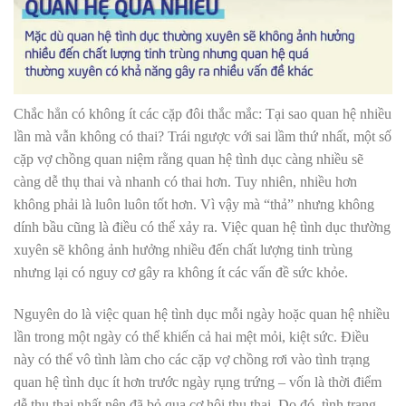
Chắc hẳn có không ít các cặp đôi thắc mắc: Tại sao quan hệ nhiều
lần mà vẫn không có thai? Trái ngược với sai lầm thứ nhất, một số
cặp vợ chồng quan niệm rằng quan hệ tình dục càng nhiều sẽ
càng
dễ thụ thai
và nhanh có thai hơn. Tuy nhiên, nhiều hơn
không phải là luôn luôn tốt hơn. Vì vậy mà “thả” nhưng không
dính bầu cũng là điều có thể xảy ra. Việc quan hệ tình dục thường
xuyên sẽ không ảnh hưởng nhiều đến
chất lượng tinh trùng
nhưng lại có nguy cơ gây ra không ít các vấn đề sức khỏe.
Nguyên do là việc quan hệ tình dục mỗi ngày hoặc quan hệ nhiều
lần trong một ngày có thể khiến cả hai mệt mỏi, kiệt sức. Điều
này có thể vô tình làm cho các cặp vợ chồng rơi vào tình trạng
quan hệ tình dục ít hơn trước ngày rụng trứng – vốn là thời điểm
dễ thụ thai nhất nên đã bỏ qua cơ hội thụ thai. Do đó, tình trạng