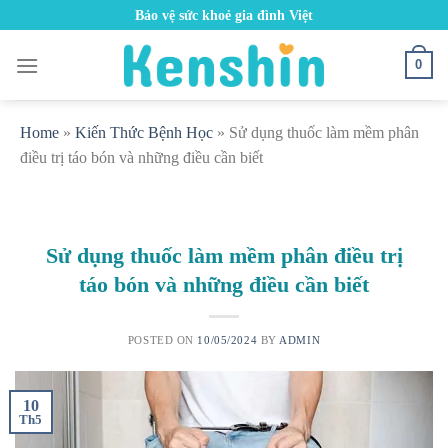
Skip
Bảo vệ sức khoẻ gia đình Việt
to
content
0
Home
»
Kiến Thức Bệnh Học
»
Sử dụng thuốc làm mềm phân
điều trị táo bón và những điều cần biết
Sử dụng thuốc làm mềm phân điều trị
táo bón và những điều cần biết
POSTED ON
10/05/2024
BY
ADMIN
10
Th5