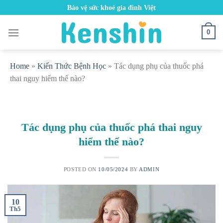
Skip
Bảo vệ sức khoẻ gia đình Việt
to
content
0
Home
»
Kiến Thức Bệnh Học
»
Tác dụng phụ của thuốc phá
thai nguy hiểm thế nào?
Tác dụng phụ của thuốc phá thai nguy
hiểm thế nào?
POSTED ON
10/05/2024
BY
ADMIN
10
Th5