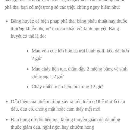
phá thai bạn có một trong số các triệu chứng nguy hiểm như:
Băng huyết: cả biện pháp phá thai bằng phẫu thuật hay thuốc
thường khiến phụ nữ ra máu khác với kinh nguyệt. Băng
huyết có thể là do:
Máu vón cục lớn hơn cả trái banh golf, kéo dài hơn
2 giờ
Máu chảy liên tục, thấm đầy 2 miếng băng vệ sinh
chỉ trong 1-2 giờ
Chảy nhiều máu liên tục trong 12 giờ
Dấu hiệu của nhiễm trùng xảy ra trên toàn cơ thể như là đau
đầu, đau cơ, chóng mặt hoặc cảm thấy mệt mỏi
Đau bụng dữ dội liên tục, không thuyên giảm dù đã uống
thuốc giảm đau, nghỉ ngơi hay chườm nóng