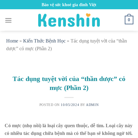
Skip
Bảo vệ sức khoẻ gia đình Việt
to
content
0
Home
»
Kiến Thức Bệnh Học
»
Tác dụng tuyệt vời của “thần
dược” cỏ mực (Phần 2)
Tác dụng tuyệt vời của “thần dược” cỏ
mực (Phần 2)
POSTED ON
10/05/2024
BY
ADMIN
Cỏ mực (nhọ nồi) là loại cây quen thuộc, dễ tìm. Loại cây này
có nhiều tác dụng chữa bệnh mà có thể bạn sẽ không ngờ tới.