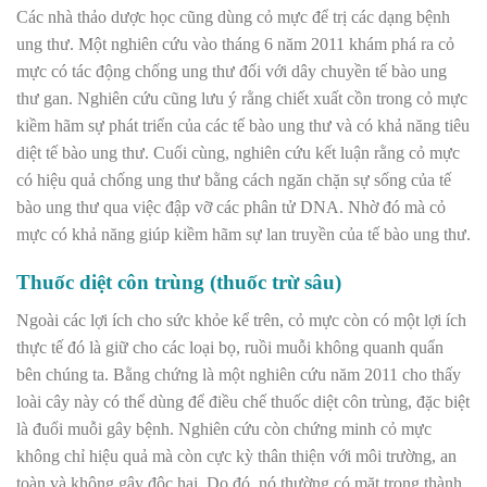
Các nhà thảo dược học cũng dùng cỏ mực để trị các dạng bệnh
ung thư. Một nghiên cứu vào tháng 6 năm 2011 khám phá ra cỏ
mực có tác động chống ung thư đối với dây chuyền tế bào ung
thư gan. Nghiên cứu cũng lưu ý rằng chiết xuất cồn trong cỏ mực
kiềm hãm sự phát triển của các tế bào ung thư và có khả năng tiêu
diệt tế bào ung thư. Cuối cùng, nghiên cứu kết luận rằng cỏ mực
có hiệu quả chống ung thư bằng cách ngăn chặn sự sống của tế
bào ung thư qua việc đập vỡ các phân tử DNA. Nhờ đó mà cỏ
mực có khả năng giúp kiềm hãm sự lan truyền của tế bào ung thư.
Thuốc diệt côn trùng (thuốc trừ sâu)
Ngoài các lợi ích cho sức khỏe kể trên, cỏ mực còn có một lợi ích
thực tế đó là giữ cho các loại bọ, ruồi muỗi không quanh quẩn
bên chúng ta. Bằng chứng là một nghiên cứu năm 2011 cho thấy
loài cây này có thể dùng để điều chế thuốc diệt côn trùng, đặc biệt
là đuổi muỗi gây bệnh. Nghiên cứu còn chứng minh cỏ mực
không chỉ hiệu quả mà còn cực kỳ thân thiện với môi trường, an
toàn và không gây độc hại. Do đó, nó thường có mặt trong thành