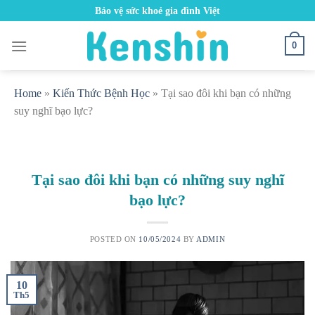
Skip
Bảo vệ sức khoẻ gia đình Việt
to
content
0
Home
»
Kiến Thức Bệnh Học
»
Tại sao đôi khi bạn có những
suy nghĩ bạo lực?
Tại sao đôi khi bạn có những suy nghĩ
bạo lực?
POSTED ON
10/05/2024
BY
ADMIN
10
Th5