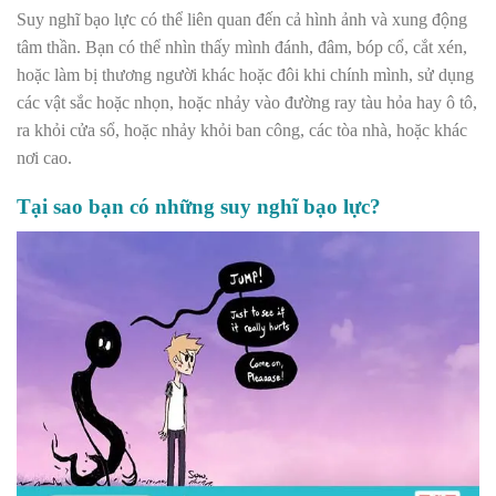
Suy nghĩ bạo lực có thể liên quan đến cả hình ảnh và xung động
tâm thần. Bạn có thể nhìn thấy mình đánh, đâm, bóp cổ, cắt xén,
hoặc làm bị thương người khác hoặc đôi khi chính mình, sử dụng
các vật sắc hoặc nhọn, hoặc nhảy vào đường ray tàu hỏa hay ô tô,
ra khỏi cửa sổ, hoặc nhảy khỏi ban công, các tòa nhà, hoặc khác
nơi cao.
Tại sao bạn có những suy nghĩ bạo lực?