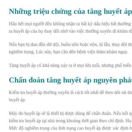
Những triệu chứng của tăng huyết áp
Hầu hết mọi người đều không nhận ra bất kỳ dấu hiệu bất thường 
ra huyết áp của họ thay đổi nhờ vào việc thường xuyên đi khám tổ
Nếu bạn bị đau đầu dữ dội, buồn nôn hoặc nôn, lú lẫn, thay đổi th
nghiêm trọng. Lúc này, bạn cần đến bệnh viện thăm khám ngay.
Tăng huyết áp có khả năng xảy ra ở mọi lứa tuổi, nhưng phổ biến n
Chẩn đoán tăng huyết áp nguyên phá
Kiểm tra huyết áp thường xuyên là cách tốt nhất để theo dõi sát tì
huyết áp.
Máy đo huyết áp sẽ là thiết bị được dùng để chẩn đoán. Nếu kết q
kiểm tra huyết áp tại nhà trong khoảng thời gian theo chỉ định. 
Mức độ nghiêm trọng của tình trạng cao huyết áp được xác định bở