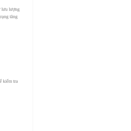
ư lưu lượng
trạng tăng
ể kiểm tra