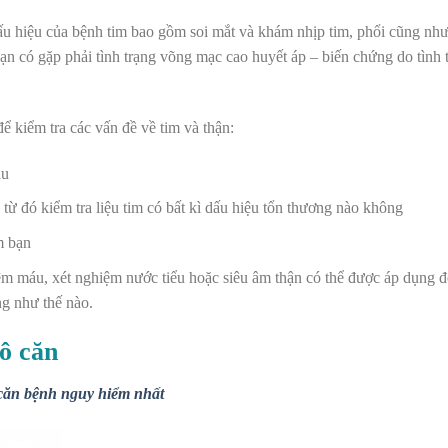
dấu hiệu của bệnh tim bao gồm soi mắt và khám nhịp tim, phổi cũng nh
ạn có gặp phải tình trạng võng mạc cao huyết áp – biến chứng do tình 
ể kiểm tra các vấn đề về tim và thận:
áu
 từ đó kiểm tra liệu tim có bất kì dấu hiệu tổn thương nào không
m bạn
m máu, xét nghiệm nước tiểu hoặc siêu âm thận có thể được áp dụng đ
g như thế nào.
ô căn
 căn bệnh nguy hiểm nhất