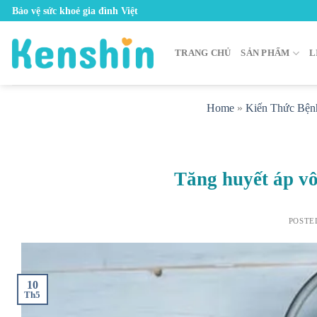
Skip
Bảo vệ sức khoẻ gia đình Việt
to
content
TRANG CHỦ
SẢN PHẨM
L
Home
»
Kiến Thức Bện
Tăng huyết áp vô
POSTE
10
Th5