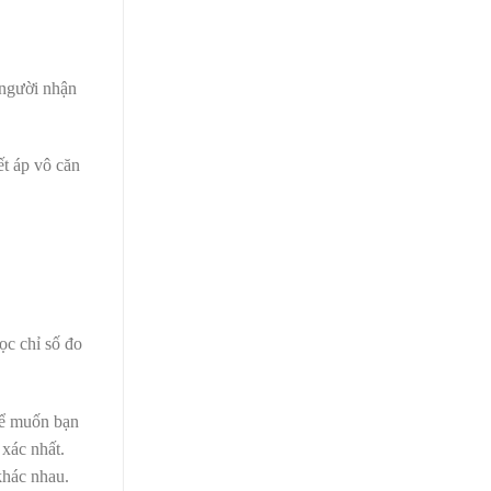
 người nhận
ết áp vô căn
ọc chỉ số đo
thể muốn bạn
 xác nhất.
khác nhau.