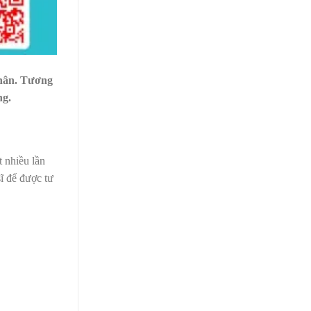
nhân. Tương
ng.
 nhiều lần
sĩ để được tư