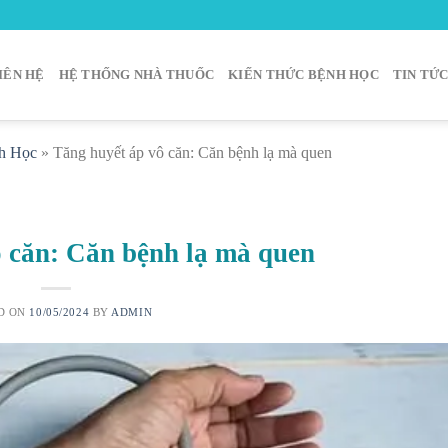
IÊN HỆ
HỆ THỐNG NHÀ THUỐC
KIẾN THỨC BỆNH HỌC
TIN TỨ
h Học
»
Tăng huyết áp vô căn: Căn bệnh lạ mà quen
 căn: Căn bệnh lạ mà quen
D ON
10/05/2024
BY
ADMIN