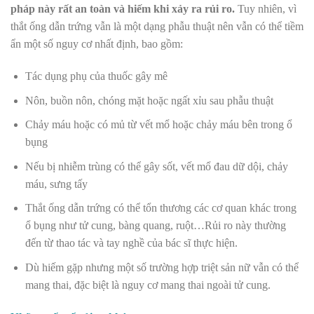
pháp này rất an toàn và hiếm khi xảy ra rủi ro.
Tuy nhiên, vì
thắt ống dẫn trứng vẫn là một dạng phẫu thuật nên vẫn có thể tiềm
ẩn một số nguy cơ nhất định, bao gồm:
Tác dụng phụ của thuốc gây mê
Nôn, buồn nôn, chóng mặt hoặc ngất xỉu sau phẫu thuật
Chảy máu hoặc có mủ từ vết mổ hoặc chảy máu bên trong ổ
bụng
Nếu bị nhiễm trùng có thể gây sốt, vết mổ đau dữ dội, chảy
máu, sưng tấy
Thắt ống dẫn trứng có thể tổn thương các cơ quan khác trong
ổ bụng như tử cung, bàng quang, ruột…Rủi ro này thường
đến từ thao tác và tay nghề của bác sĩ thực hiện.
Dù hiếm gặp nhưng một số trường hợp triệt sản nữ vẫn có thể
mang thai, đặc biệt là nguy cơ mang thai ngoài tử cung.