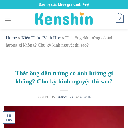
Skip
Bảo vệ sức khoẻ gia đình Việt
to
content
0
Home
»
Kiến Thức Bệnh Học
»
Thắt ống dẫn trứng có ảnh
hưởng gì không? Chu kỳ kinh nguyệt thì sao?
Thắt ống dẫn trứng có ảnh hưởng gì
không? Chu kỳ kinh nguyệt thì sao?
POSTED ON
10/05/2024
BY
ADMIN
10
Th5