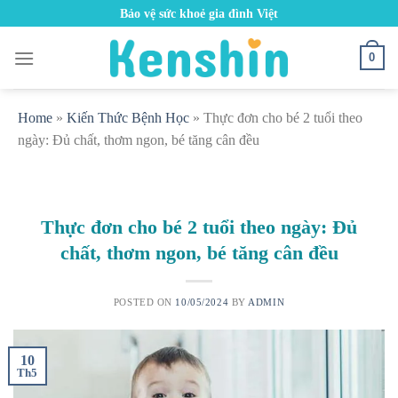
Skip
Bảo vệ sức khoẻ gia đình Việt
to
content
0
Home
»
Kiến Thức Bệnh Học
»
Thực đơn cho bé 2 tuổi theo
ngày: Đủ chất, thơm ngon, bé tăng cân đều
Thực đơn cho bé 2 tuổi theo ngày: Đủ
chất, thơm ngon, bé tăng cân đều
POSTED ON
10/05/2024
BY
ADMIN
10
Th5