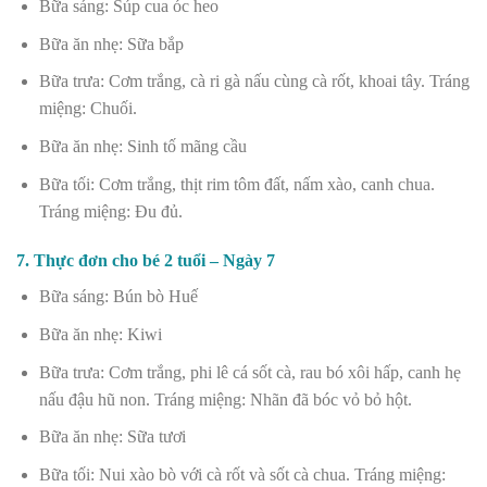
Bữa sáng: Súp cua óc heo
Bữa ăn nhẹ: Sữa bắp
Bữa trưa: Cơm trắng, cà ri gà nấu cùng cà rốt, khoai tây. Tráng
miệng: Chuối.
Bữa ăn nhẹ: Sinh tố mãng cầu
Bữa tối: Cơm trắng, thịt rim tôm đất, nấm xào, canh chua.
Tráng miệng: Đu đủ.
7. Thực đơn cho bé 2 tuổi – Ngày 7
Bữa sáng: Bún bò Huế
Bữa ăn nhẹ: Kiwi
Bữa trưa: Cơm trắng, phi lê cá sốt cà, rau bó xôi hấp, canh hẹ
nấu đậu hũ non. Tráng miệng: Nhãn đã bóc vỏ bỏ hột.
Bữa ăn nhẹ: Sữa tươi
Bữa tối: Nui xào bò với cà rốt và sốt cà chua. Tráng miệng: