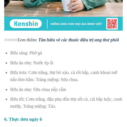
>>>>>Xem thêm:
Tìm hiểu về các thuốc điều trị ung thư phổi
Bữa sáng: Phở gà
Bữa ăn nhẹ: Nước ép ổi
Bữa trưa: Cơm trắng, thịt bò xào, cà rốt hấp, canh khoai mỡ
nấu tôm bằm. Tráng miệng: Sữa chua.
Bữa ăn nhẹ: Sữa chua nếp cẩm
Bữa tối: Cơm trắng, đậu phụ dồn thịt sốt cà, cải bắp luộc, canh
mướp. Tráng miệng: Táo.
6. Thực đơn ngày 6