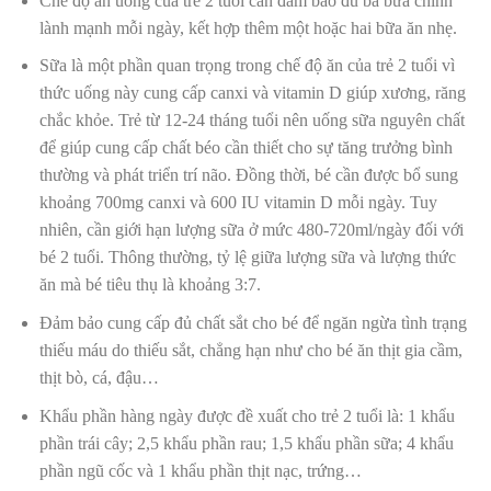
Chế độ ăn uống của trẻ 2 tuổi cần đảm bảo đủ ba bữa chính
lành mạnh mỗi ngày, kết hợp thêm một hoặc hai bữa ăn nhẹ.
Sữa là một phần quan trọng trong chế độ ăn của trẻ 2 tuổi vì
thức uống này cung cấp canxi và vitamin D giúp xương, răng
chắc khỏe. Trẻ từ 12-24 tháng tuổi nên uống sữa nguyên chất
để giúp cung cấp chất béo cần thiết cho sự tăng trưởng bình
thường và phát triển trí não. Đồng thời, bé cần được bổ sung
khoảng 700mg canxi và 600 IU vitamin D mỗi ngày. Tuy
nhiên, cần giới hạn lượng sữa ở mức 480-720ml/ngày đối với
bé 2 tuổi. Thông thường, tỷ lệ giữa lượng sữa và lượng thức
ăn mà bé tiêu thụ là khoảng 3:7.
Đảm bảo cung cấp đủ chất sắt cho bé để ngăn ngừa tình trạng
thiếu máu do thiếu sắt, chẳng hạn như cho bé ăn thịt gia cầm,
thịt bò, cá, đậu…
Khẩu phần hàng ngày được đề xuất cho trẻ 2 tuổi là: 1 khẩu
phần trái cây; 2,5 khẩu phần rau; 1,5 khẩu phần sữa; 4 khẩu
phần ngũ cốc và 1 khẩu phần thịt nạc, trứng…