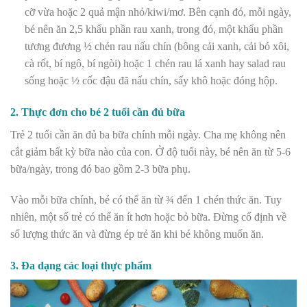
cỡ vừa hoặc 2 quả mận nhỏ/kiwi/mơ. Bên cạnh đó, mỗi ngày,
bé nên ăn 2,5 khẩu phần rau xanh, trong đó, một khẩu phần
tương đương ½ chén rau nấu chín (bông cải xanh, cải bó xôi,
cà rốt, bí ngô, bí ngòi) hoặc 1 chén rau lá xanh hay salad rau
sống hoặc ½ cốc đậu đã nấu chín, sấy khô hoặc đóng hộp.
2. Thực đơn cho bé 2 tuổi cần đủ bữa
Trẻ 2 tuổi cần ăn đủ ba bữa chính mỗi ngày. Cha mẹ không nên
cắt giảm bất kỳ bữa nào của con. Ở độ tuổi này, bé nên ăn từ 5-6
bữa/ngày, trong đó bao gồm 2-3 bữa phụ.
Vào mỗi bữa chính, bé có thể ăn từ ¾ đến 1 chén thức ăn. Tuy
nhiên, một số trẻ có thể ăn ít hơn hoặc bỏ bữa. Đừng cố định về
số lượng thức ăn và đừng ép trẻ ăn khi bé không muốn ăn.
3. Đa dạng các loại thực phẩm