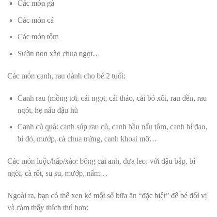
Các món gà
Các món cá
Các món tôm
Sườn non xào chua ngọt…
Các món canh, rau dành cho bé 2 tuổi:
Canh rau (mồng tơi,
cải ngọt,
cải thảo,
cải bó xôi, rau dền, rau
ngót, hẹ nấu đậu hũ
Canh củ quả: c
anh súp rau củ, c
anh bầu nấu tôm, c
anh bí đao,
bí đỏ, mướp, cà chua trứng, c
anh khoai mỡ…
Các món luộc/hấp/xào: bông cải anh, dưa leo, với đậu bắp, bí
ngòi, cà rốt, su su, mướp, nấm…
Ngoài ra, bạn có thể xen kẽ một số bữa ăn “đặc biệt” để bé đổi vị
và cảm thấy thích thú hơn: