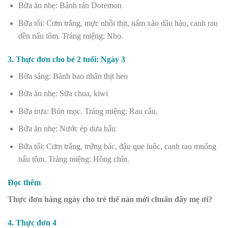
Bữa ăn nhẹ: Bánh rán Doremon
Bữa tối: Cơm trắng, mực nhồi thịt, nấm xào dầu hào, canh rau
dền nấu tôm. Tráng miệng: Nho.
3. Thực đơn cho bé 2 tuổi: Ngày 3
Bữa sáng: Bánh bao nhân thịt heo
Bữa ăn nhẹ: Sữa chua, kiwi
Bữa trưa: Bún mọc. Tráng miệng: Rau câu.
Bữa ăn nhẹ: Nước ép dưa hấu
Bữa tối: Cơm trắng, trứng bác, đậu que luộc, canh rau muống
nấu tôm. Tráng miệng: Hồng chín.
Đọc thêm
Thực đơn hàng ngày cho trẻ thế nào mới chuẩn đây mẹ ơi?
4. Thực đơn 4