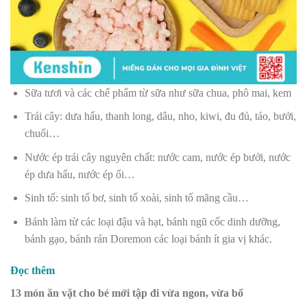
Sữa tươi và các chế phẩm từ sữa như sữa chua, phô mai, kem
Trái cây: dưa hấu, thanh long, dâu, nho, kiwi, đu đủ, táo, bưởi,
chuối…
Nước ép trái cây nguyên chất: nước cam, nước ép bưởi, nước
ép dưa hấu, nước ép ổi…
Sinh tố: sinh tố bơ, sinh tố xoài, sinh tố mãng cầu…
Bánh làm từ các loại đậu và hạt, b
ánh ngũ cốc dinh dưỡng,
bánh gạo, bánh rán Doremon các loại bánh ít gia vị khác.
Đọc thêm
13 món ăn vặt cho bé mới tập đi vừa ngon, vừa bổ