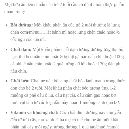
Một bữa ăn tiêu chuẩn của trẻ 2 tuổi cần có đủ 4 nhóm thực phẩm
quan trọng:
Bột đường:
Một khẩu phần ăn của trẻ 2 tuổi thường là lưng
chén cơm/mì/nui, 1 lát bánh mì hoặc lưng chén cháo hoặc ⅔
cốc ngũ cốc lúa mì.
Chất đạm:
Một khẩu phần chất đạm tương đương 65g thịt bò
nạc, thịt heo nấu chín hoặc 80g thịt gà nạc nấu chín hoặc 100g
cá phi lê nấu chín hoặc 2 quả trứng cỡ lớn hoặc 170g đậu phụ
nấu chín.
Chất béo:
Cha mẹ nên bổ sung chất béo lành mạnh trong thực
đơn cho bé 2 tuổi. Một khẩu phần chất béo tương ứng 1-2
muỗng cà phê dầu ô liu, dầu hạt cải, dầu cám gạo hoặc bơ
thực vật làm từ các loại dầu này hoặc 1 muỗng canh quả bơ.
Vitamin và khoáng chất:
Các chất dinh dưỡng này chủ yếu
đến từ trái cây, rau xanh. Cha mẹ có thể cho bé ăn một khẩu
phần trái cây mỗi ngày, tương đương 1 quả táo/chuối/cam/lê