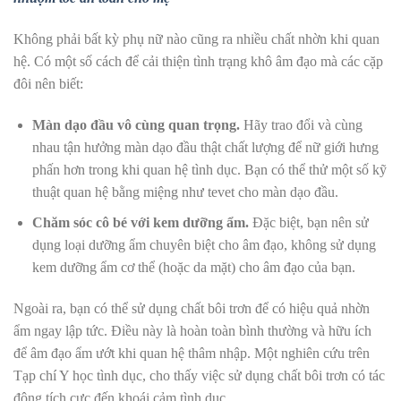
Không phải bất kỳ phụ nữ nào cũng ra nhiều chất nhờn khi quan
hệ. Có một số cách để cải thiện tình trạng khô âm đạo mà các cặp
đôi nên biết:
Màn dạo đầu vô cùng quan trọng.
Hãy trao đổi và cùng
nhau tận hưởng màn dạo đầu thật chất lượng để nữ giới hưng
phấn hơn trong khi quan hệ tình dục. Bạn có thể thử một số kỹ
thuật
quan hệ bằng miệng
như
tevet
cho màn dạo đầu.
Chăm sóc cô bé với kem dưỡng ẩm.
Đặc biệt, bạn nên sử
dụng loại dưỡng ẩm chuyên biệt cho âm đạo, không sử dụng
kem dưỡng ẩm cơ thể (hoặc da mặt) cho âm đạo của bạn.
Ngoài ra, bạn có thể sử dụng chất bôi trơn để có hiệu quả nhờn
ẩm ngay lập tức. Điều này là hoàn toàn bình thường và hữu ích
để âm đạo ẩm ướt khi quan hệ thâm nhập.
Một nghiên cứu
trên
Tạp chí Y học tình dục, cho thấy việc sử dụng chất bôi trơn có tác
động tích cực đến khoái cảm tình dục.