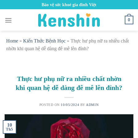
Skip
Bảo vệ sức khoẻ gia đình Việt
to
content
0
Home
»
Kiến Thức Bệnh Học
»
Thực hư phụ nữ ra nhiều chất
nhờn khi quan hệ dễ dàng đê mê lên đỉnh?
Thực hư phụ nữ ra nhiều chất nhờn
khi quan hệ dễ dàng đê mê lên đỉnh?
POSTED ON
10/05/2024
BY
ADMIN
10
Th5