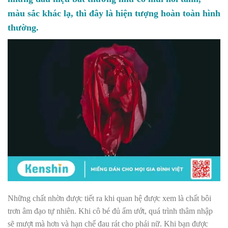
màu sắc khác lạ, thì đây là hiện tượng hoàn toàn hình
thường.
Những chất nhờn được tiết ra khi quan hệ được xem là chất bôi
trơn âm đạo tự nhiên. Khi cô bé đủ ẩm ướt, quá trình thâm nhập
sẽ mượt mà hơn và hạn chế đau rát cho phái nữ. Khi bạn được