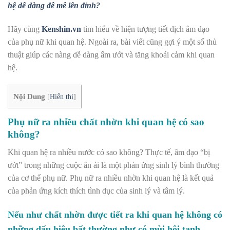
hệ dễ dàng đê mê lên đỉnh?
Hãy cùng
Kenshin.vn
tìm hiểu về hiện tượng tiết dịch âm đạo
của phụ nữ khi quan hệ. Ngoài ra, bài viết cũng gợi ý một số thủ
thuật giúp các nàng dễ dàng ẩm ướt và tăng khoái cảm khi quan
hệ.
Nội Dung
[
Hiển thị
]
Phụ nữ ra nhiều chất nhờn khi quan hệ có sao
không?
Khi quan hệ ra nhiều nước có sao không?
Thực tế, âm đạo “bị
ướt” trong những cuộc ân ái là một phản ứng sinh lý bình thường
của cơ thể phụ nữ. Phụ nữ ra nhiều nhờn khi quan hệ là kết quả
của phản ứng kích thích tình dục của sinh lý và tâm lý.
Nếu như chất nhờn được tiết ra khi quan hệ không có
những dấu hiệu bất thường như có mùi hôi tanh,