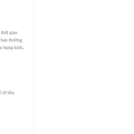
thời gian
i bạn thường
au bụng kinh,
 lỡ liều