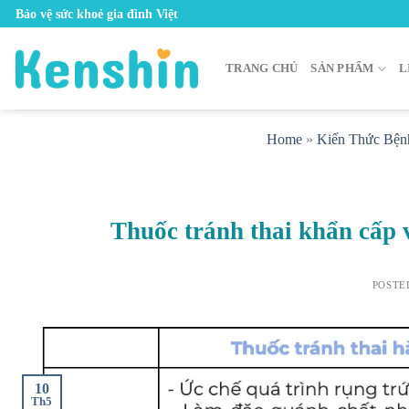
Skip
Bảo vệ sức khoẻ gia đình Việt
to
content
TRANG CHỦ
SẢN PHẨM
L
Home
»
Kiến Thức Bện
Thuốc tránh thai khẩn cấp 
POSTE
10
Th5