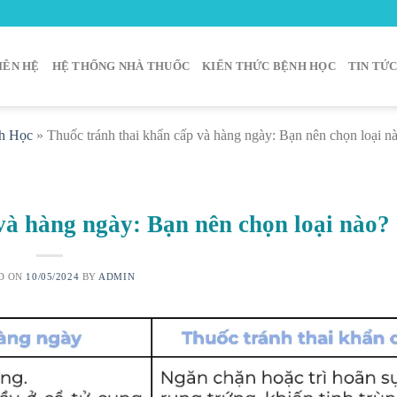
IÊN HỆ
HỆ THỐNG NHÀ THUỐC
KIẾN THỨC BỆNH HỌC
TIN TỨ
h Học
»
Thuốc tránh thai khẩn cấp và hàng ngày: Bạn nên chọn loại n
và hàng ngày: Bạn nên chọn loại nào?
D ON
10/05/2024
BY
ADMIN