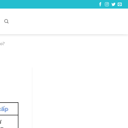
C
ào?