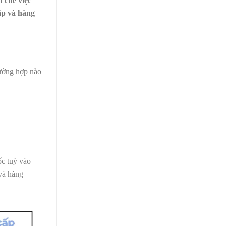
 chế việc
ấp và hàng
rường hợp nào
ốc tuỳ vào
 và hàng