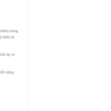
 nhiễm trùng
t thừa bị
khối áp xe
riển nặng.