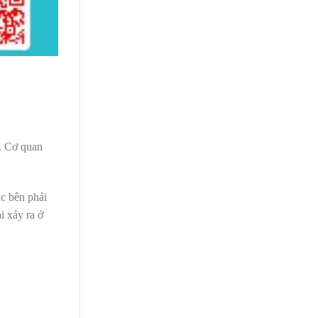
g. Cơ quan
ặc bên phải
i xảy ra ở