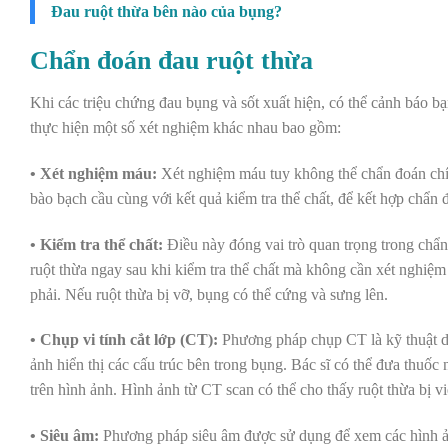
Đau ruột thừa bên nào của bụng?
Chẩn đoán đau ruột thừa
Khi các triệu chứng đau bụng và sốt xuất hiện, có thể cảnh báo bạ
thực hiện một số xét nghiệm khác nhau bao gồm:
• Xét nghiệm máu:
Xét nghiệm máu tuy không thể chẩn đoán chính
bào bạch cầu cùng với kết quả kiểm tra thể chất, để kết hợp chẩn 
• Kiểm tra thể chất:
Điều này đóng vai trò quan trọng trong chẩn 
ruột thừa ngay sau khi kiểm tra thể chất mà không cần xét nghiệ
phải. Nếu ruột thừa bị vỡ, bụng có thể cứng và sưng lên.
• Chụp vi tính cắt lớp (CT):
Phương pháp chụp CT là kỹ thuật dù
ảnh hiển thị các cấu trúc bên trong bụng. Bác sĩ có thể đưa thuố
trên hình ảnh. Hình ảnh từ CT scan có thể cho thấy ruột thừa bị v
• Siêu âm:
Phương pháp siêu âm được sử dụng để xem các hình ảnh 