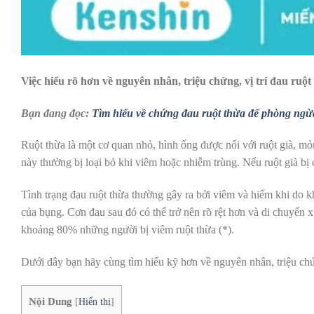
Việc hiểu rõ hơn về nguyên nhân, triệu chứng, vị trí đau ruột
Bạn đang đọc:
Tìm hiểu về chứng đau ruột thừa để phòng ngừ
Ruột thừa là một cơ quan nhỏ, hình ống được nối với ruột già, m
này thường bị loại bỏ khi viêm hoặc nhiễm trùng. Nếu ruột già bị c
Tình trạng đau ruột thừa thường gây ra bởi viêm và hiếm khi do kh
của bụng. Cơn đau sau đó có thể trở nên rõ rệt hơn và di chuyển 
khoảng 80% những người bị viêm ruột thừa (*).
Dưới đây bạn hãy cùng tìm hiểu kỹ hơn về nguyên nhân, triệu ch
Nội Dung
[
Hiển thị
]