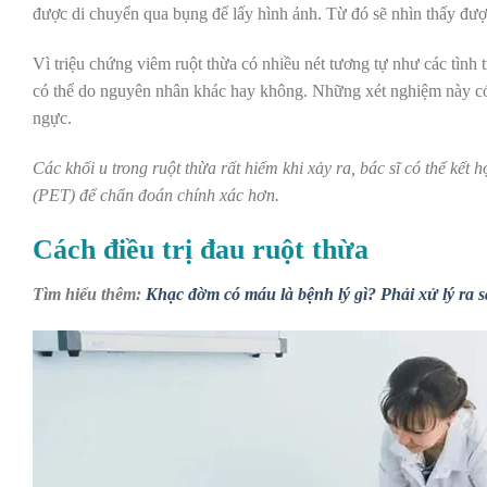
được di chuyển qua bụng để lấy hình ảnh. Từ đó sẽ nhìn thấy được 
Vì triệu chứng viêm ruột thừa có nhiều nét tương tự như các tình 
có thể do nguyên nhân khác hay không. Những xét nghiệm này có
ngực.
Các khối u trong ruột thừa rất hiếm khi xảy ra, bác sĩ có thể kế
(PET) để chẩn đoán chính xác hơn.
Cách điều trị đau ruột thừa
Tìm hiểu thêm:
Khạc đờm có máu là bệnh lý gì? Phải xử lý ra 