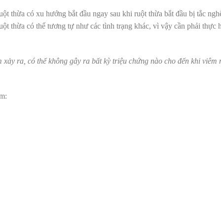
uột thừa có xu hướng bắt đầu ngay sau khi ruột thừa bắt đầu bị tắc ngh
ruột thừa có thể tương tự như các tình trạng khác, vì vậy cần phải thực
m xảy ra, có thể không gây ra bất kỳ triệu chứng nào cho đến khi viêm r
ồm: