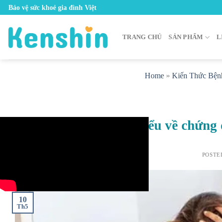
Skip
Bảo vệ sức khoẻ gia đình Việt
to
content
TRANG CHỦ
SẢN PHẨM
L
Home
»
Kiến Thức Bện
Tìm hiểu về chứng 
POSTE
10
Th5