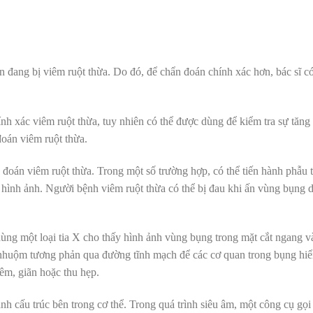
n đang bị viêm ruột thừa. Do đó, để chẩn đoán chính xác hơn, bác sĩ có
 xác viêm ruột thừa, tuy nhiên có thể được dùng để kiểm tra sự tăng 
đoán viêm ruột thừa.
đoán viêm ruột thừa. Trong một số trường hợp, có thể tiến hành phẫu t
m hình ảnh. Người bệnh viêm ruột thừa có thể bị đau khi ấn vùng bụng 
ng một loại tia X cho thấy hình ảnh vùng bụng trong mặt cắt ngang và
c nhuộm tương phản qua đường tĩnh mạch để các cơ quan trong bụng hiển
iêm, giãn hoặc thu hẹp.
cấu trúc bên trong cơ thể. Trong quá trình siêu âm, một công cụ gọi 