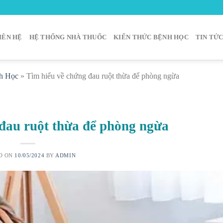
IÊN HỆ
HỆ THỐNG NHÀ THUỐC
KIẾN THỨC BỆNH HỌC
TIN TỨ
h Học
»
Tìm hiểu về chứng đau ruột thừa để phòng ngừa
đau ruột thừa để phòng ngừa
D ON
10/05/2024
BY
ADMIN