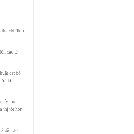
 thể chỉ định
lên các tế
huật cắt bỏ
dưới bên
 lấy hình
 thị tốt hơn
là đầu dò