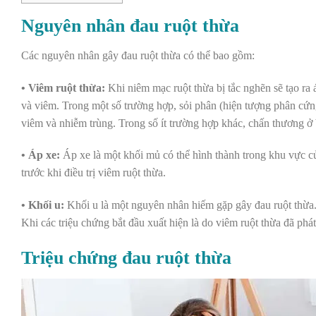
Nguyên nhân đau ruột thừa
Các nguyên nhân gây đau ruột thừa có thể bao gồm:
• Viêm ruột thừa:
Khi niêm mạc ruột thừa bị tắc nghẽn sẽ tạo ra
và viêm. Trong một số trường hợp, sỏi phân (hiện tượng phân cứng
viêm và nhiễm trùng. Trong số ít trường hợp khác, chấn thương ở 
• Áp xe:
Áp xe là một khối mủ có thể hình thành trong khu vực của 
trước khi điều trị viêm ruột thừa.
• Khối u:
Khối u là một nguyên nhân hiếm gặp gây đau ruột thừa. 
Khi các triệu chứng bắt đầu xuất hiện là do viêm ruột thừa đã phát 
Triệu chứng đau ruột thừa