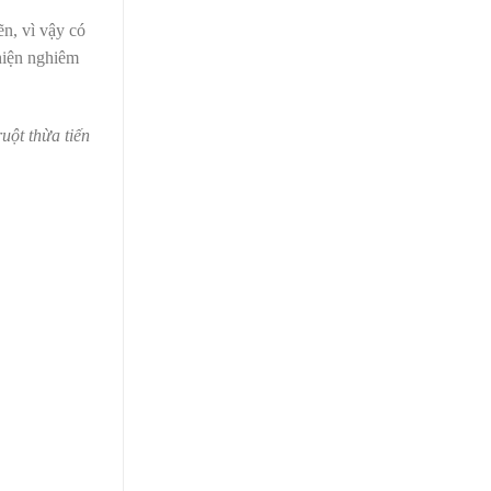
ẽn, vì vậy có
 hiện nghiêm
uột thừa tiến