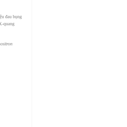
liệu đau bụng
 X-quang
ositron