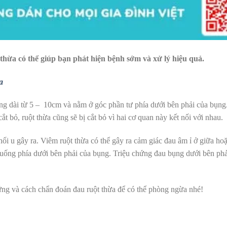
 thừa có thể giúp bạn phát hiện bệnh sớm và xử lý hiệu quả.
a
ỏng dài từ 5 – 10cm và nằm ở góc phần tư phía dưới bên phải của bụn
ắt bỏ, ruột thừa cũng sẽ bị cắt bỏ vì hai cơ quan này kết nối với nhau.
ối u gây ra. Viêm ruột thừa có thể gây ra cảm giác đau âm ỉ ở giữa ho
xuống phía dưới bên phải của bụng. Triệu chứng đau bụng dưới bên phả
ứng và cách chẩn đoán đau ruột thừa để có thể phòng ngừa nhé!