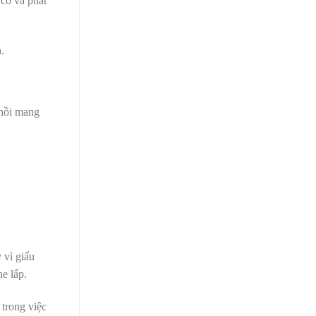
 có và phát
.
 hồi mang
 vì giấu
e lấp.
trong việc