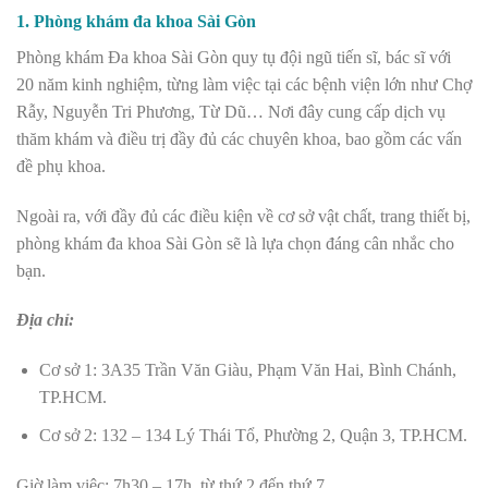
1. Phòng khám đa khoa Sài Gòn
Phòng khám Đa khoa Sài Gòn quy tụ đội ngũ tiến sĩ, bác sĩ với
20 năm kinh nghiệm, từng làm việc tại các bệnh viện lớn như Chợ
Rẫy, Nguyễn Tri Phương, Từ Dũ… Nơi đây cung cấp dịch vụ
thăm khám và điều trị đầy đủ các chuyên khoa, bao gồm các vấn
đề phụ khoa.
Ngoài ra, với đầy đủ các điều kiện về cơ sở vật chất, trang thiết bị,
phòng khám đa khoa Sài Gòn sẽ là lựa chọn đáng cân nhắc cho
bạn.
Địa chỉ:
Cơ sở 1: 3A35 Trần Văn Giàu, Phạm Văn Hai, Bình Chánh,
TP.HCM.
Cơ sở 2: 132 – 134 Lý Thái Tổ, Phường 2, Quận 3, TP.HCM.
Giờ làm việc: 7h30 – 17h, từ thứ 2 đến thứ 7.