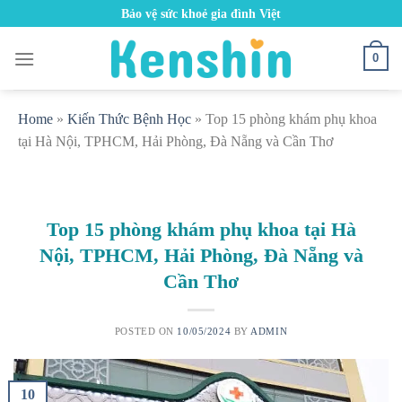
Skip
Bảo vệ sức khoẻ gia đình Việt
to
content
0
Home
»
Kiến Thức Bệnh Học
»
Top 15 phòng khám phụ khoa
tại Hà Nội, TPHCM, Hải Phòng, Đà Nẵng và Cần Thơ
Top 15 phòng khám phụ khoa tại Hà
Nội, TPHCM, Hải Phòng, Đà Nẵng và
Cần Thơ
POSTED ON
10/05/2024
BY
ADMIN
10