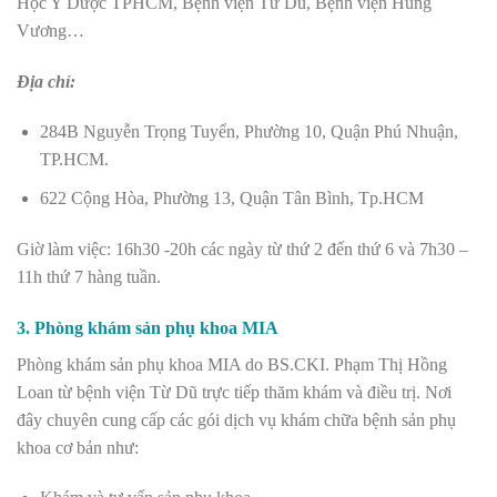
Học Y Dược TPHCM, Bệnh viện Từ Dũ, Bệnh viện Hùng
Vương…
Địa chỉ:
284B Nguyễn Trọng Tuyển, Phường 10, Quận Phú Nhuận,
TP.HCM.
622 Cộng Hòa, Phường 13, Quận Tân Bình, Tp.HCM
Giờ làm việc: 16h30 -20h các ngày từ thứ 2 đến thứ 6 và 7h30 –
11h thứ 7 hàng tuần.
3. Phòng khám sản phụ khoa MIA
Phòng khám sản phụ khoa MIA do BS.CKI. Phạm Thị Hồng
Loan từ bệnh viện Từ Dũ trực tiếp thăm khám và điều trị. Nơi
đây chuyên cung cấp các gói dịch vụ khám chữa bệnh sản phụ
khoa cơ bản như: