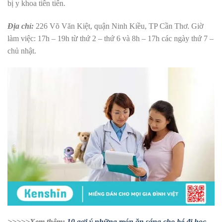
bị y khoa tiên tiến.
Địa chỉ:
226 Võ Văn Kiệt, quận Ninh Kiều, TP Cần Thơ.
Giờ
làm việc: 17h – 19h từ thứ 2 – thứ 6 và 8h – 17h các ngày thứ 7 –
chủ nhật.
>>>>>Xem thêm:
10 gợi ý những món ăn sáng cho bé đi học