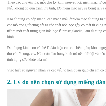
Theo các chuyên gia, mỗi chu kỳ kinh nguyệt, lớp niêm mạc tử cung
Nếu không có quá trình thụ tinh, lớp niêm mạc này sẽ bong ra và 
Khi tử cung co bóp mạnh, các mạch máu ở niêm mạc tử cung bị c
các mô trong tử cung tiết ra các chất hóa học gây co thắt tử cun
tiết ra một chất trung gian hóa học là prostaglandin, làm tử cun
kinh.
Đau bụng kinh còn có thể là dấu hiệu của các bệnh phụ khoa nguy
thư cổ tử cung, v.v. Nếu cơn đau bụng kinh trở nên dữ dội và kéo
tình trạng sức khỏe của mình.
Việc hiểu rõ nguyên nhân và các yếu tố liên quan giúp chị em có c
2. Lý do nên chọn sử dụng miếng dán