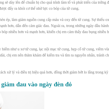
 sẽ dày lên để chuẩn bị cho quá trình làm tổ và phát triển của trứng đã
được đẩy ra khỏi cơ thể nhờ lực co bóp của tử cung.
hèn ép, làm giảm nguồn cung cấp máu và oxy đến tử cung. Sự thiếu o
g mạnh hơn, dẫn đến cảm giác đau. Ngoài ra, trong những ngày đầu hành 
g co bóp nhiều hơn và mạnh hơn, khiến chị em cảm thấy đau bụng nhiều 
 hiểm như u xơ tử cung, lạc nội mạc tử cung, hẹp cổ tử cung, viêm vù
 dài, chị em nên thăm khám để kiểm tra và tìm ra nguyên nhân, tránh c
ách xử lý và điều trị hiệu quả hơn, đồng thời giảm bớt lo lắng trong kỳ
 giảm đau vào ngày đèn đỏ