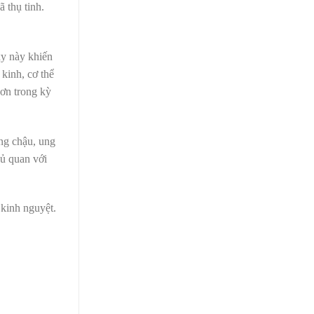
 thụ tinh.
xy này khiến
kinh, cơ thể
hơn trong kỳ
ng chậu, ung
hủ quan với
 kinh nguyệt.