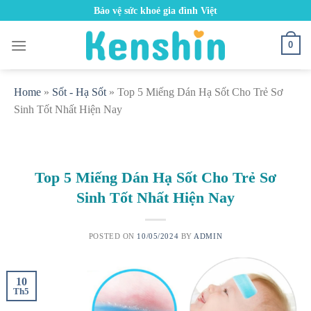
Skip
Bảo vệ sức khoẻ gia đình Việt
to
content
0
Home
»
Sốt - Hạ Sốt
»
Top 5 Miếng Dán Hạ Sốt Cho Trẻ Sơ
Sinh Tốt Nhất Hiện Nay
Top 5 Miếng Dán Hạ Sốt Cho Trẻ Sơ
Sinh Tốt Nhất Hiện Nay
POSTED ON
10/05/2024
BY
ADMIN
10
Th5