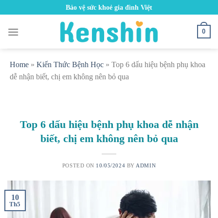
Skip
Bảo vệ sức khoẻ gia đình Việt
to
content
0
Home
»
Kiến Thức Bệnh Học
»
Top 6 dấu hiệu bệnh phụ khoa
dễ nhận biết, chị em không nên bỏ qua
Top 6 dấu hiệu bệnh phụ khoa dễ nhận
biết, chị em không nên bỏ qua
POSTED ON
10/05/2024
BY
ADMIN
10
Th5