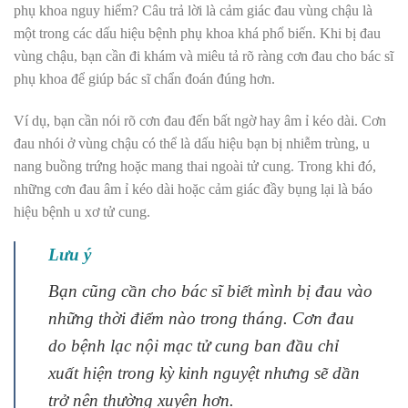
phụ khoa nguy hiểm? Câu trả lời là c
ảm giác đau vùng chậu là
một trong các dấu hiệu bệnh phụ khoa khá phổ biến. Khi bị đau
vùng chậu, bạn cần đi khám và miêu tả rõ ràng cơn đau cho bác sĩ
phụ khoa để giúp bác sĩ chẩn đoán đúng hơn.
Ví dụ, bạn cần nói rõ cơn đau đến bất ngờ hay âm ỉ kéo dài. Cơn
đau nhói ở vùng chậu có thể là dấu hiệu bạn bị nhiễm trùng, u
nang buồng trứng hoặc mang thai ngoài tử cung. Trong khi đó,
những cơn đau âm ỉ kéo dài hoặc cảm giác đầy bụng lại là báo
hiệu bệnh u xơ tử cung.
Lưu ý
Bạn cũng cần cho bác sĩ biết mình bị đau vào
những thời điểm nào trong tháng. Cơn đau
do bệnh lạc nội mạc tử cung ban đầu chỉ
xuất hiện trong kỳ kinh nguyệt nhưng sẽ dần
trở nên thường xuyên hơn.