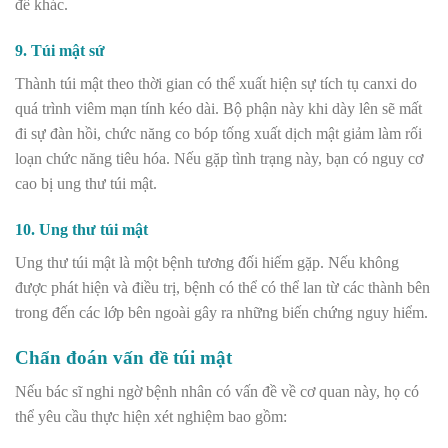
đề khác.
9. Túi mật sứ
Thành túi mật theo thời gian có thể xuất hiện sự tích tụ canxi do
quá trình viêm mạn tính kéo dài. Bộ phận này khi dày lên sẽ mất
đi sự đàn hồi, chức năng co bóp tống xuất dịch mật giảm làm rối
loạn chức năng tiêu hóa. Nếu gặp tình trạng này, bạn có nguy cơ
cao bị ung thư túi mật.
10. Ung thư túi mật
Ung thư túi mật là một bệnh tương đối hiếm gặp. Nếu không
được phát hiện và điều trị, bệnh có thể có thể lan từ các thành bên
trong đến các lớp bên ngoài gây ra những biến chứng nguy hiểm.
Chẩn đoán vấn đề túi mật
Nếu bác sĩ nghi ngờ bệnh nhân có vấn đề về cơ quan này, họ có
thể yêu cầu thực hiện xét nghiệm bao gồm: