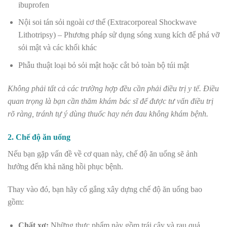
ibuprofen
Nội soi tán sỏi ngoài cơ thể (Extracorporeal Shockwave
Lithotripsy) – Phương pháp sử dụng sóng xung kích để phá vỡ
sỏi mật và các khối khác
Phẫu thuật loại bỏ sỏi mật hoặc cắt bỏ toàn bộ túi mật
Không phải tất cả các trường hợp đều cần phải điều trị y tế. Điều
quan trọng là bạn cần thăm khám bác sĩ để được tư vấn điều trị
rõ ràng, tránh tự ý dùng thuốc hay nén đau không khám bệnh.
2. Chế độ ăn uống
Nếu bạn gặp vấn đề về cơ quan này, chế độ ăn uống sẽ ảnh
hưởng đến khả năng hồi phục bệnh.
Thay vào đó, bạn hãy cố gắng xây dựng chế độ ăn uống bao
gồm:
Chất xơ:
Những thực phẩm này gồm trái cây và rau quả