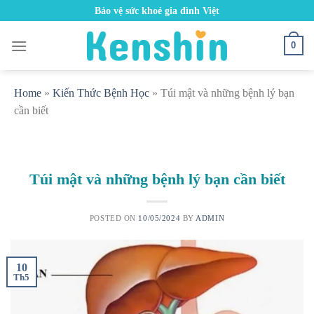
Skip
Bảo vệ sức khoẻ gia đình Việt
to
content
0
Home
»
Kiến Thức Bệnh Học
»
Túi mật và những bệnh lý bạn
cần biết
Túi mật và những bệnh lý bạn cần biết
POSTED ON
10/05/2024
BY
ADMIN
10
Th5