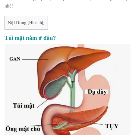
nhé!
Nội Dung
[
Hiển thị
]
Túi mật nằm ở đâu?