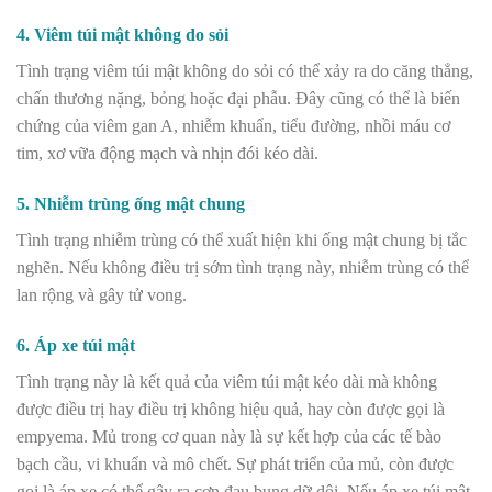
4. Viêm túi mật không do sỏi
Tình trạng viêm túi mật không do sỏi có thể xảy ra do căng thẳng,
chấn thương nặng, bỏng hoặc đại phẫu. Đây cũng có thể là biến
chứng của viêm gan A, nhiễm khuẩn, tiểu đường, nhồi máu cơ
tim, xơ vữa động mạch và nhịn đói kéo dài.
5. Nhiễm trùng ống mật chung
Tình trạng nhiễm trùng có thể xuất hiện khi ống mật chung bị tắc
nghẽn. Nếu không điều trị sớm tình trạng này, nhiễm trùng có thể
lan rộng và gây tử vong.
6. Áp xe túi mật
Tình trạng này là kết quả của viêm túi mật kéo dài mà không
được điều trị hay điều trị không hiệu quả, hay còn được gọi là
empyema. Mủ trong cơ quan này là sự kết hợp của các tế bào
bạch cầu, vi khuẩn và mô chết. Sự phát triển của mủ, còn được
gọi là áp xe có thể gây ra cơn đau bụng dữ dội. Nếu áp xe túi mật