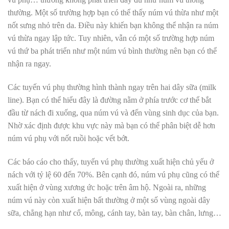
thường. Một số trường hợp bạn có thể thấy núm vú thừa như một
nốt sưng nhỏ trên da. Điều này khiến bạn không thể nhận ra núm
vú thừa ngay lập tức. Tuy nhiên, vẫn có một số trường hợp núm
vú thứ ba phát triển như một núm vú bình thường nên bạn có thể
nhận ra ngay.
Các tuyến vú phụ thường hình thành ngay trên hai dây sữa (milk
line). Bạn có thể hiểu đây là đường nằm ở phía trước cơ thể bắt
đầu từ nách đi xuống, qua núm vú và đến vùng sinh dục của bạn.
Nhờ xác định được khu vực này mà bạn có thể phân biệt dễ hơn
núm vú phụ với nốt ruồi hoặc vết bớt.
Các báo cáo cho thấy, tuyến vú phụ thường xuất hiện chủ yếu ở
nách với tỷ lệ 60 đến 70%. Bên cạnh đó, núm vú phụ cũng có thể
xuất hiện ở vùng xương ức hoặc trên âm hộ. Ngoài ra, những
núm vú này còn xuất hiện bất thường ở một số vùng ngoài dây
sữa, chẳng hạn như cổ, mông, cánh tay, bàn tay, bàn chân, lưng…