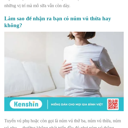
những vị trí mà mô sữa vẫn còn dày.
Làm sao để nhận ra bạn có núm vú thừa hay
không?
Tuyến vú phụ hoặc còn gọi là núm vú thứ ba, núm vú thừa, núm
vú phụ… thường không phát triển đầy đủ như núm vú thông