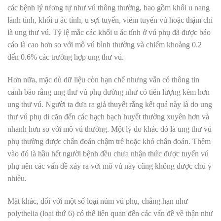
các bệnh lý tương tự như vú thông thường, bao gồm khối u nang
lành tính, khối u ác tính, u sợi tuyến, viêm tuyến vú hoặc thậm chí
là ung thư vú. Tỷ lệ mắc các khối u ác tính ở vú phụ đã được báo
cáo là cao hơn so với mô vú bình thường và chiếm khoảng 0.2
đến 0.6% các trường hợp ung thư vú.
Hơn nữa, mặc dù dữ liệu còn hạn chế nhưng vẫn có thông tin
cảnh báo rằng ung thư vú phụ dường như có tiên lượng kém hơn
ung thư vú. Người ta đưa ra giả thuyết rằng kết quả này là do ung
thư vú phụ di căn đến các hạch bạch huyết thường xuyên hơn và
nhanh hơn so với mô vú thường. Một lý do khác đó là ung thư vú
phụ thường được chẩn đoán chậm trễ hoặc khó chẩn đoán. Thêm
vào đó là hầu hết người bệnh đều chưa nhận thức được tuyến vú
phụ nên các vấn đề xảy ra với mô vú này cũng không được chú ý
nhiều.
Mặt khác, đối với một số loại núm vú phụ, chẳng hạn như
polythelia (loại thứ 6) có thể liên quan đến các vấn đề về thận như