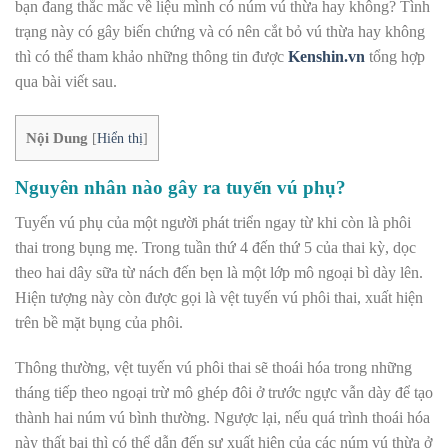
bạn đang thắc mắc về liệu mình có núm vú thừa hay không? Tình
trạng này có gây biến chứng và có nên cắt bỏ vú thừa hay không
thì có thể tham khảo những thông tin được
Kenshin.vn
tổng hợp
qua bài viết sau.
Nội Dung
[
Hiển thị
]
Nguyên nhân nào gây ra tuyến vú phụ?
Tuyến vú phụ của một người phát triển ngay từ khi còn là phôi
thai trong bụng mẹ. Trong tuần thứ 4 đến thứ 5 của thai kỳ, dọc
theo hai dây sữa từ nách đến bẹn là một lớp mô ngoại bì dày lên.
Hiện tượng này còn được gọi là vệt tuyến vú phôi thai, xuất hiện
trên bề mặt bụng của phôi.
Thông thường, vệt tuyến vú phôi thai sẽ thoái hóa trong những
tháng tiếp theo ngoại trừ mô ghép đôi ở trước ngực vẫn dày để tạo
thành hai núm vú bình thường. Ngược lại, nếu quá trình thoái hóa
này thất bại thì có thể dẫn đến sự xuất hiện của các núm vú thừa ở