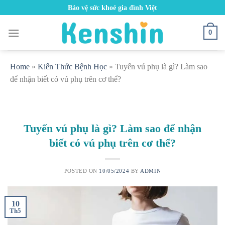
Skip
Bảo vệ sức khoẻ gia đình Việt
to
content
0
Home
»
Kiến Thức Bệnh Học
»
Tuyến vú phụ là gì? Làm sao
để nhận biết có vú phụ trên cơ thể?
Tuyến vú phụ là gì? Làm sao để nhận
biết có vú phụ trên cơ thể?
POSTED ON
10/05/2024
BY
ADMIN
10
Th5