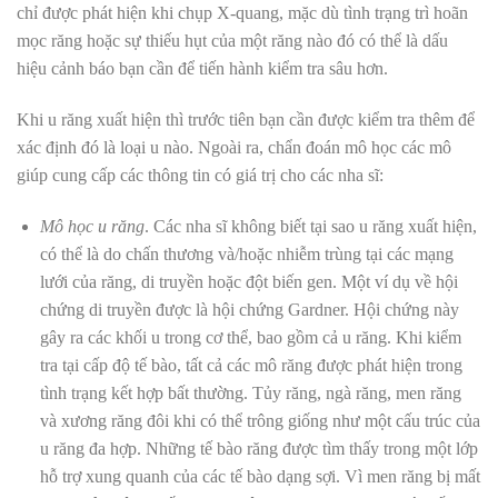
chỉ được phát hiện khi chụp X-quang, mặc dù tình trạng trì hoãn
mọc răng hoặc sự thiếu hụt của một răng nào đó có thể là dấu
hiệu cảnh báo bạn cần để tiến hành kiểm tra sâu hơn.
Khi u răng xuất hiện thì trước tiên bạn cần được kiểm tra thêm để
xác định đó là loại u nào. Ngoài ra, chẩn đoán mô học các mô
giúp cung cấp các thông tin có giá trị cho các nha sĩ:
Mô học u răng
. Các nha sĩ không biết tại sao u răng xuất hiện,
có thể là do chấn thương và/hoặc nhiễm trùng tại các mạng
lưới của răng, di truyền hoặc đột biến gen. Một ví dụ về hội
chứng di truyền được là hội chứng Gardner. Hội chứng này
gây ra các khối u trong cơ thể, bao gồm cả u răng. Khi kiểm
tra tại cấp độ tế bào, tất cả các mô răng được phát hiện trong
tình trạng kết hợp bất thường. Tủy răng, ngà răng, men răng
và xương răng đôi khi có thể trông giống như một cấu trúc của
u răng đa hợp. Những tế bào răng được tìm thấy trong một lớp
hỗ trợ xung quanh của các tế bào dạng sợi. Vì men răng bị mất