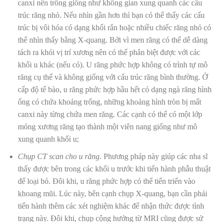
canxi nên trông giống như không gian xung quanh các cấu
trúc răng nhỏ. Nếu nhìn gần hơn thì bạn có thể thấy các cấu
trúc bị vôi hóa có dạng khối rắn hoặc nhiều chiếc răng nhỏ có
thể nhìn thấy bằng X-quang. Bởi vì men răng có thể dễ dàng
tách ra khỏi vị trí xương nên có thể phân biệt được với các
khối u khác (nếu có). U răng phức hợp không có trình tự mô
răng cụ thể và không giống với cấu trúc răng bình thường. Ở
cấp độ tế bào, u răng phức hợp hầu hết có dạng ngà răng hình
ống có chứa khoảng trống, những khoảng hình tròn bị mất
canxi này từng chứa men răng. Các cạnh có thể có một lớp
mỏng xương răng tạo thành một viên nang giống như mô
xung quanh khối u;
Chụp CT scan cho u răng
. Phương pháp này giúp các nha sĩ
thấy được bên trong các khối u trước khi tiến hành phẫu thuật
để loại bỏ. Đôi khi, u răng phức hợp có thể tiến triển vào
khoang mũi. Lúc này, bên cạnh chụp X-quang, bạn cần phải
tiến hành thêm các xét nghiệm khác để nhận thức được tình
trạng này. Đôi khi, chụp cộng hưởng từ MRI cũng được sử