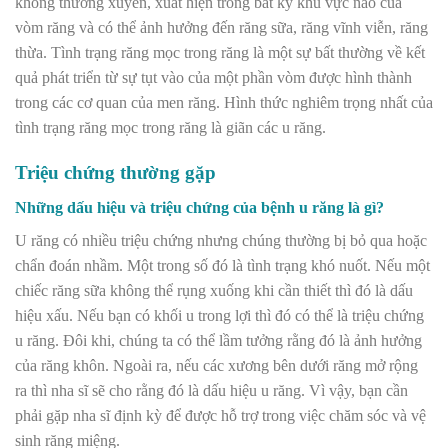
không thường xuyên, xuất hiện trong bất kỳ khu vực nào của
vòm răng và có thể ảnh hưởng đến răng sữa, răng vĩnh viễn, răng
thừa. Tình trạng răng mọc trong răng là một sự bất thường về kết
quả phát triển từ sự tụt vào của một phần vòm được hình thành
trong các cơ quan của men răng. Hình thức nghiêm trọng nhất của
tình trạng răng mọc trong răng là giãn các u răng.
Triệu chứng thường gặp
Những dấu hiệu và triệu chứng của bệnh u răng là gì?
U răng có nhiều triệu chứng nhưng chúng thường bị bỏ qua hoặc
chẩn đoán nhầm. Một trong số đó là tình trạng khó nuốt. Nếu một
chiếc răng sữa không thể rụng xuống khi cần thiết thì đó là dấu
hiệu xấu. Nếu bạn có khối u trong lợi thì đó có thể là triệu chứng
u răng. Đôi khi, chúng ta có thể lầm tưởng rằng đó là ảnh hưởng
của răng khôn. Ngoài ra, nếu các xương bên dưới răng mở rộng
ra thì nha sĩ sẽ cho rằng đó là dấu hiệu u răng. Vì vậy, bạn cần
phải gặp nha sĩ định kỳ để được hỗ trợ trong việc chăm sóc và vệ
sinh răng miệng.