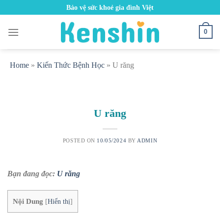
Skip
Bảo vệ sức khoẻ gia đình Việt
to
content
0
Home
»
Kiến Thức Bệnh Học
»
U răng
U răng
POSTED ON
10/05/2024
BY
ADMIN
Bạn đang đọc:
U răng
Nội Dung
[
Hiển thị
]