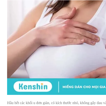
Hầu hết các khối u đơn giản, có kích thước nhỏ, không gây đau 