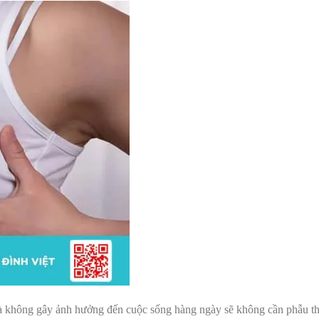
và không gây ảnh hưởng đến cuộc sống hàng ngày sẽ không cần phẫu th