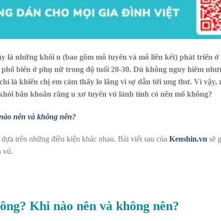
ây là những khối u (bao gồm mô tuyến và mô liên kết) phát triển ở
ày phổ biến ở phụ nữ
trong độ tuổi 20-30
. Dù không nguy hiểm như
chí là khiến chị em cảm thấy lo lắng vì sợ dẫn tới ung thư. Vì vậy,
khỏi băn khoăn rằng u xơ tuyến vú lành tính có nên mổ không?
 nào nên và không nên?
dựa trên những điều kiện khác nhau. Bài viết sau của
Kenshin.vn
sẽ g
n vú.
hông? Khi nào nên và không nên?