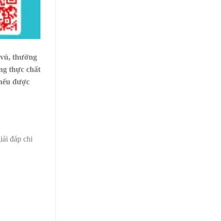
 vú, thường
ng thực chất
 nếu được
iải đáp chi