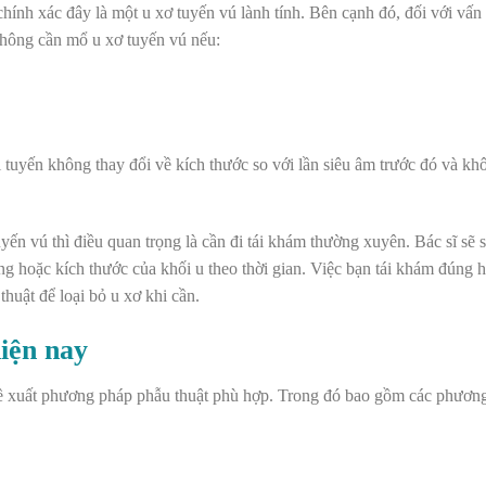
hính xác đây là một u xơ tuyến vú lành tính. Bên cạnh đó, đối với vấn
không cần mổ u xơ tuyến vú nếu:
 tuyến không thay đổi về kích thước so với lần siêu âm trước đó và kh
yến vú thì điều quan trọng là cần đi tái khám thường xuyên. Bác sĩ sẽ 
ng hoặc kích thước của khối u theo thời gian. Việc bạn tái khám đúng h
huật để loại bỏ u xơ khi cần.
iện nay
ẽ đề xuất phương pháp phẫu thuật phù hợp. Trong đó bao gồm các phươ