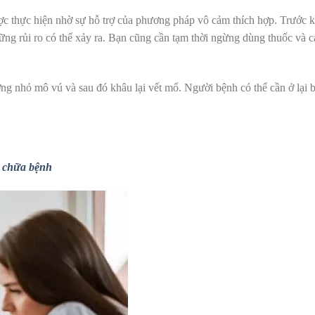
ợc thực hiện nhờ sự hỗ trợ của phương pháp vô cảm thích hợp. Trước 
hững rủi ro có thể xảy ra. Bạn cũng cần tạm thời ngừng dùng thuốc và c
ợng nhỏ mô vú và sau đó khâu lại vết mổ. Người bệnh có thể cần ở lại 
g chữa bệnh