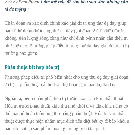
>>>>>Xem thêm:
Làm thế nào để són tiểu sau sinh không còn
là ác mộng?
Chẩn đoán và xác định chính xác giai đoạn ung thư dạ dày giúp
bác sĩ dự đoán được ung thư dạ dày giai đoạn 2 (II) chữa được
không, tiên lượng sống cũng như chỉ định bệnh nhân cần
điều trị
như thế nào. Phương pháp điều trị ung thư dạ dày giai đoạn 2 (II)
thường bao gồm:
Phẫu thuật kết hợp hóa trị
Phương pháp điều trị phổ biến nhất cho ung thư dạ dày giai đoạn
2 (II) là phẫu thuật cắt bỏ toàn bộ hoặc gần toàn bộ dạ dày.
Ngoài ra, bệnh nhân phải hóa trị trước hoặc sau khi phẫu thuật.
Hóa trị trước phẫu thuật giúp thu nhỏ khối u và tăng khả năng có
thể loại bỏ hoàn toàn ung thư bằng phẫu thuật. Hóa trị sau phẫu
thuật được thực hiện nhằm mục đích tiêu diệt bất kỳ tế bào khối u
nào còn sót lại sau phẫu thuật, giảm nguy cơ tái phát.