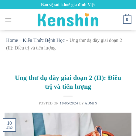
Skip
Bảo vệ sức khoẻ gia đình Việt
to
content
0
Home
»
Kiến Thức Bệnh Học
»
Ung thư dạ dày giai đoạn 2
(II): Điều trị và tiên lượng
Ung thư dạ dày giai đoạn 2 (II): Điều
trị và tiên lượng
POSTED ON
10/05/2024
BY
ADMIN
10
Th5