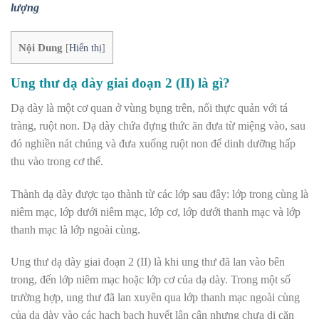
lượng
Nội Dung
[
Hiển thị
]
Ung thư dạ dày giai đoạn 2 (II)
là gì?
Dạ dày
là một cơ quan ở vùng bụng trên, nối thực quản với tá
tràng, ruột non. Dạ dày chứa đựng thức ăn đưa từ miệng vào, sau
đó nghiền nát chúng và đưa xuống ruột non để dinh dưỡng hấp
thu vào trong cơ thể.
Thành dạ dày được tạo thành từ các lớp sau đây: lớp trong cùng là
niêm mạc, lớp dưới niêm mạc, lớp cơ, lớp dưới thanh mạc và lớp
thanh mạc là lớp ngoài cùng.
Ung thư dạ dày giai đoạn 2 (II) là khi ung thư đã lan vào bên
trong, đến lớp niêm mạc hoặc lớp cơ của dạ dày. Trong một số
trường hợp, ung thư đã lan xuyên qua lớp thanh mạc ngoài cùng
của dạ dày vào các hạch bạch huyết lân cận nhưng chưa
di căn