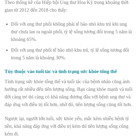
Theo thống kê của Hiệp hội Ung thư Hoa Kỳ trong khoảng thời
gian từ 2012 đến 2018 cho thấy:
Đối với ung thư phổi không phải tế bào nhỏ khu trú khi ung
thư chưa lan ra ngoài phổi, tỷ lệ sống tương đối trong 5 năm là
khoảng 65%.
Đối với ung thư phổi tế bào nhỏ khu trú, tỷ lệ sống tương đối
trong 5 năm là khoảng 30%.
Tùy thuộc vào tuổi tác và tình trạng sức khỏe tổng thể
Tình trạng sức khỏe tổng thể và tuổi tác của bệnh nhân cũng ảnh
hưởng rất nhiều đến tiên lượng sống. Bạn càng khỏe mạnh và tuổi
đời càng trẻ thì càng có khả năng đương đầu với bệnh ung thư và
đáp ứng với điều trị tốt hơn, nhờ đó, tiên lượng sống cũng tốt hơn.
Ngược lại, người lớn tuổi, sức khỏe yếu, mắc kèm nhiều bệnh lý
nền, khả năng đáp ứng với điều trị kém thì tiên lượng sống cũng
kém đi.