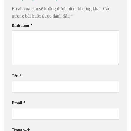
Email của bạn sẽ không được hiển thị công khai.
Các
trường bắt buộc được đánh dấu
*
Bình luận
*
Tên
*
Email
*
Trang web