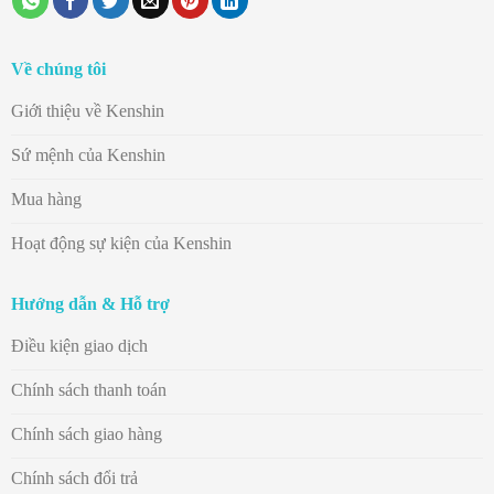
Về chúng tôi
Giới thiệu về Kenshin
Sứ mệnh của Kenshin
Mua hàng
Hoạt động sự kiện của Kenshin
Hướng dẫn & Hỗ trợ
Điều kiện giao dịch
Chính sách thanh toán
Chính sách giao hàng
Chính sách đổi trả