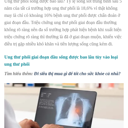
Ung thư phổi sống được bao lâu?
Tỷ lệ sống sót trung bình sau 5
năm của tất cả trường hợp ung thư phổi là 18,6% vì thật không
may là chỉ có khoảng 16% bệnh ung thư phổi được chẩn đoán ở
giai đoạn đầu.
Triệu chứng ung thư phổi giai đoạn đầu
thường
không rõ ràng nên đa số trường hợp phát hiện bệnh khi xuất hiện
triệu chứng rõ ràng thì thường là đã ở giai đoạn muộn, khiến việc
điều trị gặp nhiều khó khăn và tiên lượng sống cũng kém đi.
Ung thư phổi giai đoạn đầu sống được bao lâu tùy vào loại
ung thư phổi
Tìm hiểu thêm:
Đi siêu thị mua gì để tốt cho sức khỏe cả nhà?