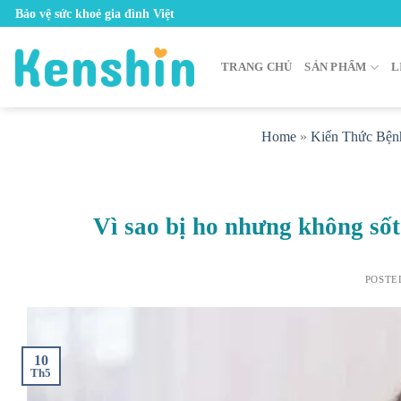
Skip
Bảo vệ sức khoẻ gia đình Việt
to
content
TRANG CHỦ
SẢN PHẨM
L
Home
»
Kiến Thức Bện
Vì sao bị ho nhưng không số
POSTE
10
Th5