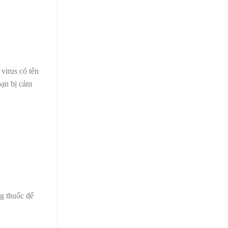
virus có tên
bạn bị cảm
ng thuốc để