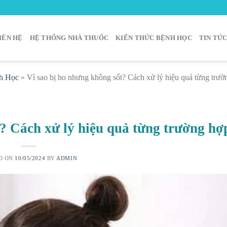
IÊN HỆ
HỆ THỐNG NHÀ THUỐC
KIẾN THỨC BỆNH HỌC
TIN TỨ
h Học
»
Vì sao bị ho nhưng không sốt? Cách xử lý hiệu quả từng trườ
t? Cách xử lý hiệu quả từng trường hợ
D ON
10/05/2024
BY
ADMIN