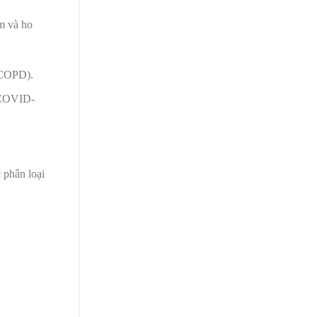
ờm và ho
 (COPD).
, COVID-
 phân loại