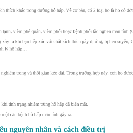
ích thích khác trong đường hô hấp. Về cơ bản, có 2 loại ho là ho có đ
ảm lạnh, viêm phế quản, viêm phổi hoặc bệnh phổi tắc nghẽn mãn tính
xảy ra khi bạn tiếp xúc với chất kích thích gây dị ứng, bị hen suyễn
ệnh lý hô hấp…
 nghiêm trong và thời gian kéo dài. Trong trường hợp này, cơn ho được
khi tình trạng nhiễm trùng hô hấp đã biến mất.
 một căn bệnh hô hấp mãn tính gây ra.
ểu nguyên nhân và cách điều trị