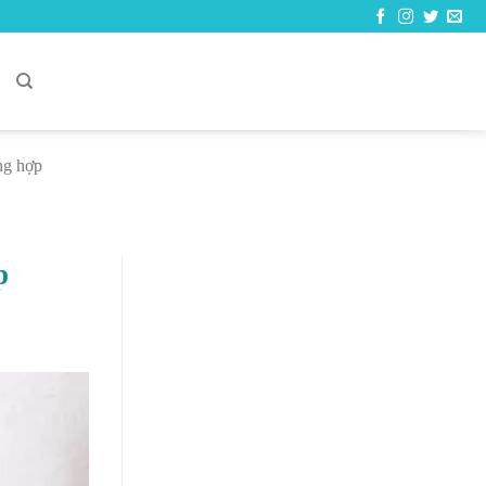
C
ng hợp
p