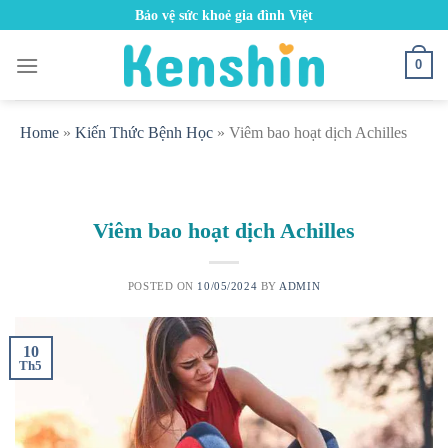
Skip
Bảo vệ sức khoẻ gia đình Việt
to
content
0
Home
»
Kiến Thức Bệnh Học
»
Viêm bao hoạt dịch Achilles
Viêm bao hoạt dịch Achilles
POSTED ON
10/05/2024
BY
ADMIN
10
Th5