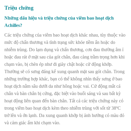
Triệu chứng
Những dấu hiệu và triệu chứng của viêm bao hoạt dịch
Achilles?
Các triệu chứng của viêm bao hoạt dịch khác nhau, tùy thuộc vào
mức độ chấn thương và tình trạng sức khỏe tiềm ẩn hoặc do
nhiễm trùng. Do lạm dụng và chấn thương, cơn đau thường âm ỉ
hoặc đau rát ở mặt sau của gót chân, đau càng trầm trọng hơn khi
chạm vào, bị chèn ép như đi giày chật hoặc cử động khớp.
Thường sẽ có sưng đáng kể xung quanh mặt sau gót chân. Trong
những trường hợp khác, bạn có thể không nhìn thấy sưng ở bao
hoạt dịch nằm sâu dưới da như hông hoặc vai. Cử động mắt cá
chân và bàn chân bị cứng, đặc biệt vào buổi sáng và sau bất kỳ
hoạt động liên quan đến bàn chân. Tất cả các triệu chứng này có
trong viêm bao hoạt dịch kèm theo nhiễm trùng với sốt từ 38ºC
trở lên và ớn lạnh. Da xung quanh khớp bị ảnh hưởng có màu đỏ
và cảm giác ấm khi chạm vào.