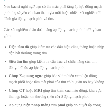
Nếu bác sĩ nghi ngờ bạn có thể mắc phải tăng áp lực động mạch
phổi, họ sẽ yêu cầu bạn tham gia một hoặc nhiều xét nghiệm để
đánh giá động mạch phổi và tim.
Các xét nghiệm chẩn đoán tăng áp động mạch phổi thường bao
gồm:
Điện tâm đồ
giúp kiểm tra các dấu hiệu căng thẳng hoặc nhịp
đập bất thường trong tim.
Siêu âm tim
giúp kiểm tra cấu trúc và chức năng của tim,
đồng thời đo áp lực động mạch phổi.
Chụp X-quang ngực
giúp bác sĩ tìm hiểu xem liệu động
mạch phổi hoặc tâm thất phải của tim có bị giãn nở hay không.
Chụp CT
hoặc
MRI
giúp tìm kiếm cục máu đông, khu vực
thu hẹp hoặc tổn thương (nếu có) ở động mạch phổi.
Áp dụng
biện pháp thông tim phải
giúp đo huyết áp trong