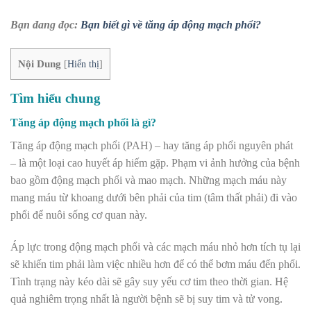
Bạn đang đọc:
Bạn biết gì về tăng áp động mạch phổi?
Nội Dung
[
Hiển thị
]
Tìm hiểu chung
Tăng áp động mạch phổi là gì?
Tăng áp động mạch phổi (PAH) – hay tăng áp phổi nguyên phát
– là một loại cao huyết áp hiếm gặp. Phạm vi ảnh hưởng của bệnh
bao gồm động mạch phổi và mao mạch. Những mạch máu này
mang máu từ khoang dưới bên phải của tim (tâm thất phải) đi vào
phổi để nuôi sống cơ quan này.
Áp lực trong động mạch phổi và các mạch máu nhỏ hơn tích tụ lại
sẽ khiến tim phải làm việc nhiều hơn để có thể bơm máu đến phổi.
Tình trạng này kéo dài sẽ gây suy yếu cơ tim theo thời gian. Hệ
quả nghiêm trọng nhất là người bệnh sẽ bị suy tim và tử vong.