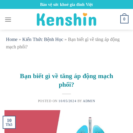
Skip
Bảo vệ sức khoẻ gia đình Việt
to
content
0
Home
»
Kiến Thức Bệnh Học
»
Bạn biết gì về tăng áp động
mạch phổi?
Bạn biết gì về tăng áp động mạch
phổi?
POSTED ON
10/05/2024
BY
ADMIN
10
Th5