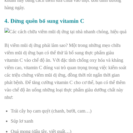
khuẩn này bằng cách thêm sữa chua vào thực đơn dinh dưỡng
hàng ngày.
4. Đừng quên bổ sung vitamin C
Bị viêm mũi dị ứng phải làm sao? Một trong những mẹo chữa
viêm mũi dị ứng bạn có thể thử là bổ sung thực phẩm giàu
vitamin C vào chế độ ăn.
Với đặc tính chống oxy hóa và kháng
viêm cao, vitamin C đóng vai trò quan trọng trong việc kiểm soát
các triệu chứng viêm mũi dị ứng, đồng thời rút ngắn thời gian
phát bệnh. Để tăng cường vitamin C cho cơ thể, bạn có thể thêm
vào chế độ ăn uống những loại thực phẩm giàu dưỡng chất này
như:
Trái cây họ cam quýt (chanh, bưởi, cam…)
Súp lơ xanh
Quả mọng (dâu tây, việt quất…)