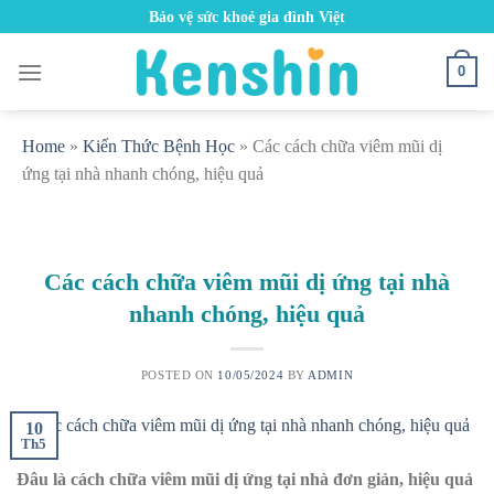
Skip
Bảo vệ sức khoẻ gia đình Việt
to
content
0
Home
»
Kiến Thức Bệnh Học
»
Các cách chữa viêm mũi dị
ứng tại nhà nhanh chóng, hiệu quả
Các cách chữa viêm mũi dị ứng tại nhà
nhanh chóng, hiệu quả
POSTED ON
10/05/2024
BY
ADMIN
10
Th5
Đâu là cách chữa viêm mũi dị ứng
tại nhà
đơn giản, hiệu quả