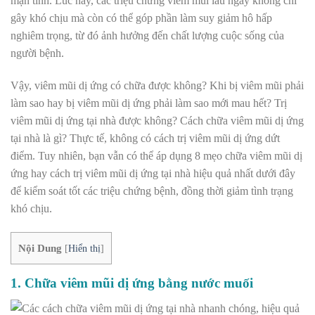
mạn tính. Lúc này, các triệu chứng viêm mũi lâu ngày không chỉ
gây khó chịu mà còn có thể góp phần làm suy giảm hô hấp
nghiêm trọng, từ đó ảnh hưởng đến chất lượng cuộc sống của
người bệnh.
Vậy, v
iêm mũi dị ứng có chữa được không? Khi
bị viêm mũi phải
làm sao hay
bị viêm mũi dị ứng phải làm sao mới mau hết?
Trị
viêm mũi dị ứng tại nhà được không?
Cách chữa viêm mũi dị ứng
tại nhà
là gì?
Thực tế, không có cách trị viêm mũi dị ứng dứt
điểm. Tuy nhiên, bạn vẫn có thể áp dụng 8 mẹo chữa viêm mũi dị
ứng hay
cách trị viêm mũi dị ứng tại nhà hiệu quả nhất
dưới đây
để kiểm soát tốt các triệu chứng bệnh, đồng thời giảm tình trạng
khó chịu.
Nội Dung
[
Hiển thị
]
1. Chữa viêm mũi dị ứng bằng nước muối