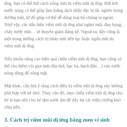
ứng, bạn có thể thử cách xông mũi trị viêm mũi dị ứng. Bởi hơ
i
nước nóng có thể giúp làm loãng dịch nhầy đặc bị tắc nghẽn trong
đường mũi, từ đó giúp cơ thể dễ dàng loại bỏ chúng ra ngoài.
Nhờ vậy, các dấu hiệu viêm mũi dị ứng như nghẹt mũi, đau họng,
chảy nước mũi… sẽ thuyên giảm đáng kể. Ngoài ra, đây cũng là
một trong những cách trị nhảy mũi liên tục hoặc ngứa mũi do
viêm mũi dị ứng.
Nếu muốn nâng cao hiệu quả chữa viêm mũi dị ứng, bạn cũng có
thể cho thêm vài giọt tinh dầu (trà, bạc hà, bạch đàn…) vào nước
nóng dùng để xông mặt.
Mặt khác, cần lưu ý rằng cách điều trị viêm mũi dị ứng này không
phù hợp với trẻ nhỏ. Thay vào đó, mẹo chữa viêm mũi dị ứng cho
bé là bạn nên cho bé tắm nước ấm để đẩy lui các triệu chứng khó
chịu trên.
3. Cách trị viêm mũi dị ứng bằng men vi sinh