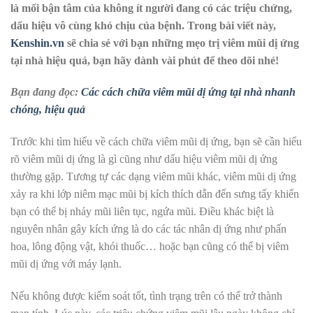
là mối bận tâm của không ít người đang có các triệu chứng,
dấu hiệu vô cùng khó chịu của bệnh. Trong bài viết này,
Kenshin.vn
sẽ chia sẻ với bạn những mẹo trị viêm mũi dị ứng
tại nhà hiệu quả, bạn hãy dành vài phút để theo dõi nhé!
Bạn đang đọc:
Các cách chữa viêm mũi dị ứng tại nhà nhanh
chóng, hiệu quả
Trước khi tìm hiểu về cách chữa viêm mũi dị ứng, bạn sẽ cần hiểu
rõ viêm mũi dị ứng là gì cũng như dấu hiệu viêm mũi dị ứng
thường gặp. Tương tự các dạng viêm mũi khác, viêm mũi dị ứng
xảy ra khi lớp niêm mạc mũi bị kích thích dẫn đến sưng tấy khiến
bạn có thể bị nhảy mũi liên tục, ngứa mũi. Điều khác biệt là
nguyên nhân gây kích ứng là do các tác nhân dị ứng như phấn
hoa, lông động vật, khói thuốc… hoặc bạn cũng có thể bị viêm
mũi dị ứng với máy lạnh.
Nếu không được kiểm soát tốt, tình trạng trên có thể trở thành