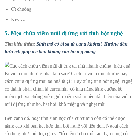
Ớt chuông
Kiwi…
5. Mẹo chữa viêm mũi dị ứng với tinh bột nghệ
Tìm hiểu thêm:
Sinh mổ có bị sa tử cung không? Hướng dẫn
hữu ích giúp mẹ bầu không còn hoang mang
Bị viêm mũi dị ứng phải làm sao? Cách trị viêm mũi dị ứng hay
cách chữa dị ứng mũi tại nhà là gì? Hãy dùng tinh bột nghệ.
Nghệ
có thành phần chính là curcumin, có khả năng tăng cường hệ
miễn dịch và chống viêm giúp kiểm soát nhiều dấu hiệu của viêm
mũi dị ứng như ho, hắt hơi, khô miệng và nghẹt mũi.
Bên cạnh đó, hoạt tính sinh học của curcumin còn có thể được
nâng cao khi bạn kết hợp tinh bột nghệ với tiêu đen. Ngoài cách
sử dụng như một loại gia vị “tô điểm” cho món ăn, bạn cũng có