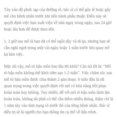
Tùy vào độ phức tạp của đường rò, bác sĩ có thể gây tê hoặc gây
mê cho bệnh nhân trước khi tiến hành phẫu thuật. Điều này sẽ
quyết định việc bạn xuất viện về nhà ngay trong ngày, sau 24 giờ
hoặc lâu hơn để được theo dõi.
1, 2 giờ sau mổ là bạn đã có thể ngồi dậy và đi lại, nhưng bạn sẽ
cần nghỉ ngơi trong một vài ngày hoặc 1 tuần trước khi quay trở
lại làm việc.
Mặc dù vậy, mổ rò hậu môn bao lâu thì khỏi? Câu trả lời là: “Mổ
rò hậu môn không thể khỏi sớm sau 1-2 tuần”. Việc chăm sóc sau
mổ rò hậu môn được chia thành 2 giai đoạn. 6 tuần đầu là rất
quan trọng trong việc quyết định vết mổ có khả năng hồi phục
hoàn toàn hay không. Tuy nhiên, để vết mổ rò hậu môn lành lặn
hoàn toàn, không tái phát có thể cần thêm nhiều tháng, thậm chí là
1 năm tùy vào tình trạng rò trước đó của từng bệnh nhân. Bác sĩ
điều trị sẽ là người cho bạn thông tin cụ thể về liệu trình.