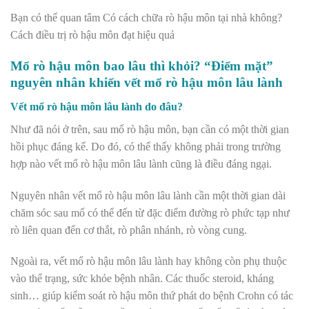
Bạn có thể quan tâm Có cách chữa rò hậu môn tại nhà không?
Cách điều trị rò hậu môn đạt hiệu quả
Mổ rò hậu môn bao lâu thì khỏi? “Điểm mặt”
nguyên nhân khiến vết mổ rò hậu môn lâu lành
Vết mổ rò hậu môn lâu lành do đâu?
Như đã nói ở trên, sau mổ rò hậu môn, bạn cần có một thời gian
hồi phục đáng kể. Do đó, có thể thấy không phải trong trường
hợp nào vết mổ rò hậu môn lâu lành cũng là điều đáng ngại.
Nguyên nhân vết mổ rò hậu môn lâu lành cần một thời gian dài
chăm sóc sau mổ có thể đến từ đặc điểm đường rò phức tạp như
rò liên quan đến cơ thắt, rò phân nhánh, rò vòng cung.
Ngoài ra, vết mổ rò hậu môn lâu lành hay không còn phụ thuộc
vào thể trạng, sức khỏe bệnh nhân. Các thuốc steroid, kháng
sinh… giúp kiểm soát rò hậu môn thứ phát do bệnh Crohn có tác