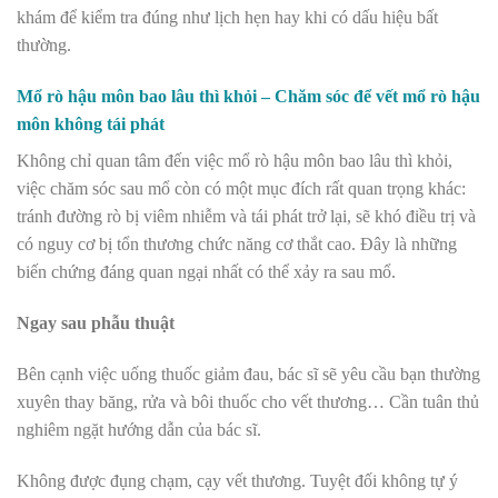
khám để kiểm tra đúng như lịch hẹn hay khi có dấu hiệu bất
thường.
Mổ rò hậu môn bao lâu thì khỏi – Chăm sóc để vết mổ rò hậu
môn không tái phát
Không chỉ quan tâm đến việc mổ rò hậu môn bao lâu thì khỏi,
việc chăm sóc sau mổ còn có một mục đích rất quan trọng khác:
tránh đường rò bị viêm nhiễm và tái phát trở lại, sẽ khó điều trị và
có nguy cơ bị tổn thương chức năng cơ thắt cao. Đây là những
biến chứng đáng quan ngại nhất có thể xảy ra sau mổ.
Ngay sau phẫu thuật
Bên cạnh việc uống thuốc giảm đau, bác sĩ sẽ yêu cầu bạn thường
xuyên thay băng, rửa và bôi thuốc cho vết thương… Cần tuân thủ
nghiêm ngặt hướng dẫn của bác sĩ.
Không được đụng chạm, cạy vết thương. Tuyệt đối không tự ý