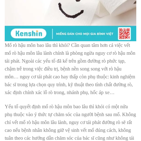
Mổ rò hậu môn bao lâu thì khỏi? Cần quan tâm hơn cả việc vết
mổ rò hậu môn lâu lành chính là phòng ngừa nguy cơ rò hậu môn
tái phát. Ngoài các yếu tố đã kể trên gồm đường rò phức tạp,
chậm trễ trong việc điều trị, bệnh nền song song với rò hậu
môn… nguy cơ tái phát cao hay thấp còn phụ thuộc: kinh nghiệm
bác sĩ trong lựa chọn quy trình, kỹ thuật theo tính chất đường rò,
xác định chính xác lỗ rò trong, nhánh phụ, hốc áp xe…
Yếu tố quyết định mổ rò hậu môn bao lâu thì khỏi có một nửa
phụ thuộc vào ý thức tự chăm sóc của người bệnh sau mổ. Không
chỉ vết mổ rò hậu môn lâu lành, nguy cơ tái phát đường rò sẽ rất
cao nếu bệnh nhân không giữ vệ sinh vết mổ đúng cách, không
tuân theo các hướng dẫn chăm sóc của bác sĩ cũng như không tái