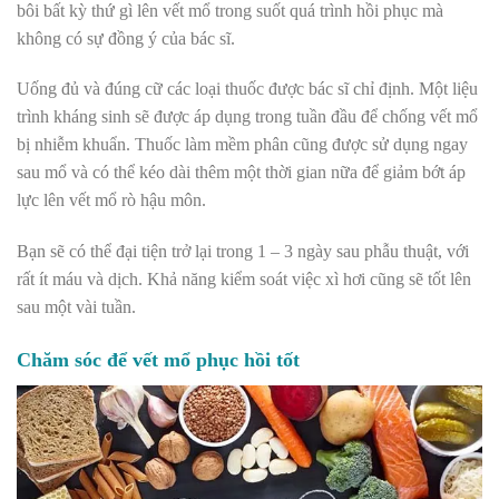
bôi bất kỳ thứ gì lên vết mổ trong suốt quá trình hồi phục mà
không có sự đồng ý của bác sĩ.
Uống đủ và đúng cữ các loại thuốc được bác sĩ chỉ định. Một liệu
trình kháng sinh sẽ được áp dụng trong tuần đầu để chống vết mổ
bị nhiễm khuẩn. Thuốc làm mềm phân cũng được sử dụng ngay
sau mổ và có thể kéo dài thêm một thời gian nữa để giảm bớt áp
lực lên vết mổ rò hậu môn.
Bạn sẽ có thể đại tiện trở lại trong 1 – 3 ngày sau phẫu thuật, với
rất ít máu và dịch. Khả năng kiểm soát việc xì hơi cũng sẽ tốt lên
sau một vài tuần.
Chăm sóc để vết mổ phục hồi tốt