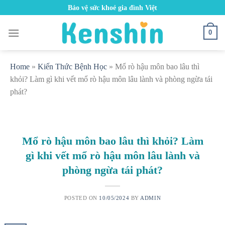
Skip
Bảo vệ sức khoẻ gia đình Việt
to
content
0
Home
»
Kiến Thức Bệnh Học
»
Mổ rò hậu môn bao lâu thì
khỏi? Làm gì khi vết mổ rò hậu môn lâu lành và phòng ngừa tái
phát?
Mổ rò hậu môn bao lâu thì khỏi? Làm
gì khi vết mổ rò hậu môn lâu lành và
phòng ngừa tái phát?
POSTED ON
10/05/2024
BY
ADMIN