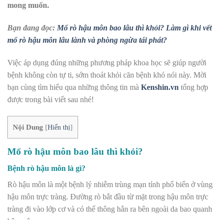
mong muốn.
Bạn đang đọc:
Mổ rò hậu môn bao lâu thì khỏi? Làm gì khi vết
mổ rò hậu môn lâu lành và phòng ngừa tái phát?
Việc áp dụng đúng những phương pháp khoa học sẽ giúp người
bệnh không còn tự ti, sớm thoát khỏi căn bệnh khó nói này. Mời
bạn cùng tìm hiểu qua những thông tin mà
Kenshin.vn
tổng hợp
được trong bài viết sau nhé!
Nội Dung
[
Hiển thị
]
Mổ rò hậu môn bao lâu thì khỏi?
Bệnh rò hậu môn là gì?
Rò hậu môn là một bệnh lý nhiễm trùng mạn tính phổ biến ở vùng
hậu môn trực tràng. Đường rò bắt đầu từ mặt trong hậu môn trực
tràng đi vào lớp cơ và có thể thông hẳn ra bên ngoài da bao quanh