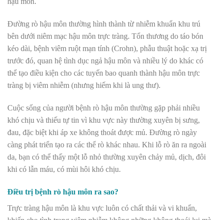
hậu môn.
Đường rò hậu môn thường hình thành từ nhiễm khuẩn khu trú
bên dưới niêm mạc hậu môn trực tràng. Tổn thương do táo bón
kéo dài, bệnh viêm ruột mạn tính (Crohn), phẫu thuật hoặc xạ trị
trước đó, quan hệ tình dục ngả hậu môn và nhiều lý do khác có
thể tạo điều kiện cho các tuyến bao quanh thành hậu môn trực
tràng bị viêm nhiễm (nhưng hiếm khi là ung thư).
Cuộc sống của người bệnh rò hậu môn thường gặp phải nhiều
khó chịu và thiếu tự tin vì khu vực này thường xuyên bị sưng,
đau, đặc biệt khi áp xe không thoát được mủ. Đường rò ngày
càng phát triển tạo ra các thể rò khác nhau. Khi lỗ rò ăn ra ngoài
da, bạn có thể thấy một lỗ nhỏ thường xuyên chảy mủ, dịch, đôi
khi có lẫn máu, có mùi hôi khó chịu.
Điều trị bệnh rò hậu môn ra sao?
Trực tràng hậu môn là khu vực luôn có chất thải và vi khuẩn,