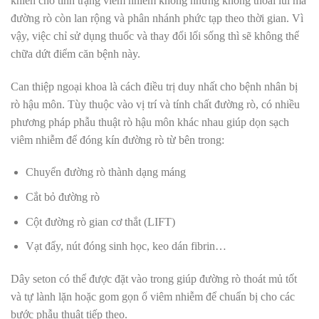
khiến cho tình trạng viêm nhiễm không những không thoái lui mà
đường rò còn lan rộng và phân nhánh phức tạp theo thời gian. Vì
vậy, việc chỉ sử dụng thuốc và thay đổi lối sống thì sẽ không thể
chữa dứt điểm căn bệnh này.
Can thiệp ngoại khoa là cách điều trị duy nhất cho bệnh nhân bị
rò hậu môn. Tùy thuộc vào vị trí và tính chất đường rò, có nhiều
phương pháp phẫu thuật rò hậu môn khác nhau giúp dọn sạch
viêm nhiễm để đóng kín đường rò từ bên trong:
Chuyển đường rò thành dạng máng
Cắt bỏ đường rò
Cột đường rò gian cơ thắt (LIFT)
Vạt đẩy, nút đóng sinh học, keo dán fibrin…
Dây seton có thể được đặt vào trong giúp đường rò thoát mủ tốt
và tự lành lặn hoặc gom gọn ổ viêm nhiễm để chuẩn bị cho các
bước phẫu thuật tiếp theo.