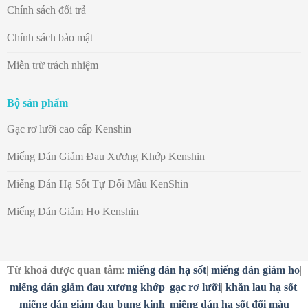
Chính sách đổi trả
Chính sách bảo mật
Miễn trừ trách nhiệm
Bộ sản phẩm
Gạc rơ lưỡi cao cấp Kenshin
Miếng Dán Giảm Đau Xương Khớp Kenshin
Miếng Dán Hạ Sốt Tự Đổi Màu KenShin
Miếng Dán Giảm Ho Kenshin
Từ khoá được quan tâm
:
miếng dán hạ sốt
|
miếng dán giảm ho
|
miếng dán giảm đau xương khớp
|
gạc rơ lưỡi
|
khăn lau hạ sốt
|
miếng dán giảm đau bụng kinh
|
miếng dán hạ sốt đổi màu