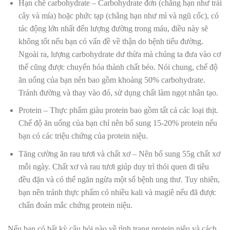
Hạn chế carbohydrate – Carbohydrate đơn (chẳng hạn như trái
cây và mía) hoặc phức tạp (chẳng hạn như mì và ngũ cốc), có
tác động lớn nhất đến lượng đường trong máu, điều này sẽ
không tốt nếu bạn có vấn đề về thận do bệnh tiểu đường.
Ngoài ra, lượng carbohydrate dư thừa mà chúng ta đưa vào cơ
thể cũng được chuyển hóa thành chất béo. Nói chung, chế độ
ăn uống của bạn nên bao gồm khoảng 50% carbohydrate.
Tránh đường và thay vào đó, sử dụng chất làm ngọt nhân tạo.
Protein – Thực phẩm giàu protein bao gồm tất cả các loại thịt.
Chế độ ăn uống của bạn chỉ nên bổ sung 15-20% protein nếu
bạn có các triệu chứng của protein niệu.
Tăng cường ăn rau tươi và chất xơ – Nên bổ sung 55g chất xơ
mỗi ngày. Chất xơ và rau tươi giúp duy trì thói quen đi tiêu
đều đặn và có thể ngăn ngừa một số bệnh ung thư. Tuy nhiên,
bạn nên tránh thực phẩm có nhiều kali và magiê nếu đã được
chẩn đoán mắc chứng protein niệu.
Nếu bạn có bất kỳ câu hỏi nào về tình trạng protein niệu và cách