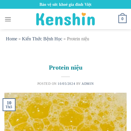
Skip
Bảo vệ sức khoẻ gia đình Việt
to
content
0
Home
»
Kiến Thức Bệnh Học
»
Protein niệu
Protein niệu
POSTED ON
10/05/2024
BY
ADMIN
10
Th5