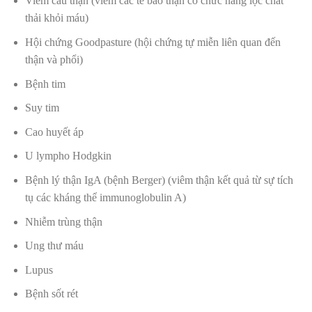
Viêm cầu thận (viêm các tế bào thận có chức năng lọc chất
thải khỏi máu)
Hội chứng Goodpasture (hội chứng tự miễn liên quan đến
thận và phổi)
Bệnh tim
Suy tim
Cao huyết áp
U lympho Hodgkin
Bệnh lý thận IgA (bệnh Berger) (viêm thận kết quả từ sự tích
tụ các kháng thể immunoglobulin A)
Nhiễm trùng thận
Ung thư máu
Lupus
Bệnh sốt rét