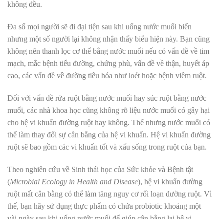
không đều.
Đa số mọi người sẽ đi đại tiện sau khi uống nước muối biển
nhưng một số người lại không nhận thấy biểu hiện này. Bạn cũng
không nên thanh lọc cơ thể bằng nước muối nếu có vấn đề về tim
mạch, mắc bệnh tiểu đường, chứng phù, vấn đề về thận, huyết áp
cao, các vấn đề về đường tiêu hóa như loét hoặc bệnh viêm ruột.
Đối với vấn đề rửa ruột bằng nước muối hay súc ruột bằng nước
muối, các nhà khoa học cũng không rõ liệu nước muối có gây hại
cho hệ vi khuẩn đường ruột hay không. Thế nhưng nước muối có
thể làm thay đổi sự cân bằng của hệ vi khuẩn. Hệ vi khuẩn đường
ruột sẽ bao gồm các vi khuẩn tốt và xấu sống trong ruột của bạn.
Theo nghiên cứu về Sinh thái học của Sức khỏe và Bệnh tật
(
Microbial Ecology in Health and Disease
), hệ vi khuẩn đường
ruột mất cân bằng có thể làm tăng nguy cơ rối loạn đường ruột. Vì
thế, bạn hãy sử dụng thực phẩm có chứa probiotic khoảng một
vài ngày sau khi uống nước muối để giúp cân bằng lại hệ vi