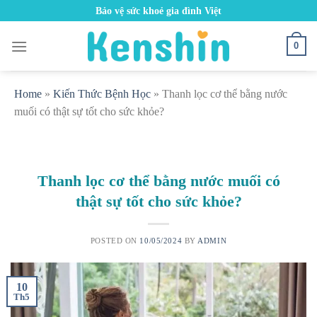
Skip
Bảo vệ sức khoẻ gia đình Việt
to
content
0
Home
»
Kiến Thức Bệnh Học
»
Thanh lọc cơ thể bằng nước
muối có thật sự tốt cho sức khỏe?
Thanh lọc cơ thể bằng nước muối có
thật sự tốt cho sức khỏe?
POSTED ON
10/05/2024
BY
ADMIN
10
Th5